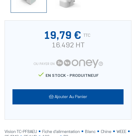
19,79 €
TTC
16.492 HT
OU PAYER EN

EN STOCK -
PRODUITNEUF
Ajouter Au Panier
Vision TC-PF8AEU
Fiche d'alimentation
Blanc
Chine
WEEE