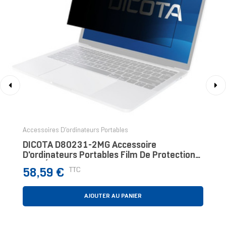
‹
›
Accessoires D'ordinateurs Portables
DICOTA D80231-2MG Accessoire
D'ordinateurs Portables Film De Protection
Pour Écran D’ordinateur Portable
Prix
TTC
58,59 €
AJOUTER AU PANIER