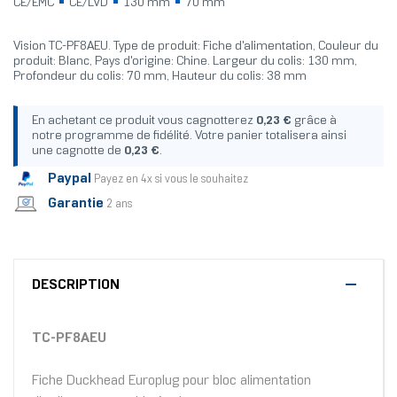
CE/EMC
CE/LVD
130 mm
70 mm
Vision TC-PF8AEU. Type de produit: Fiche d'alimentation, Couleur du
produit: Blanc, Pays d'origine: Chine. Largeur du colis: 130 mm,
Profondeur du colis: 70 mm, Hauteur du colis: 38 mm
En achetant ce produit vous cagnotterez
0,23 €
grâce à
notre programme de fidélité. Votre panier totalisera ainsi
une cagnotte de
0,23 €
.
Paypal
Payez en 4x si vous le souhaitez
Garantie
2 ans
DESCRIPTION
TC-PF8AEU
Fiche Duckhead Europlug pour bloc alimentation