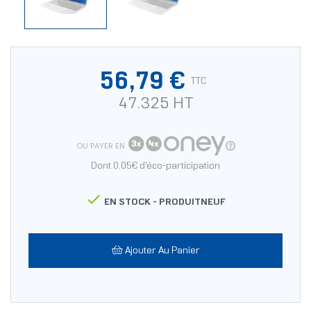
56,79 €
TTC
47.325 HT
OU PAYER EN
Dont 0.05€ d'éco-participation

EN STOCK -
PRODUITNEUF
Ajouter Au Panier