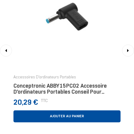
‹
›
Accessoires D'ordinateurs Portables
Conceptronic ABBY15PC02 Accessoire
D'ordinateurs Portables Conseil Pour
L'alimentation De Laptop
Prix
TTC
20,29 €
AJOUTER AU PANIER