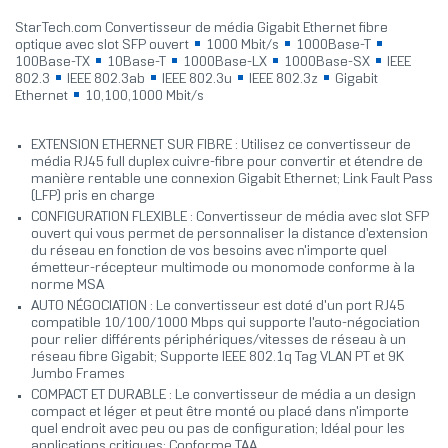
StarTech.com Convertisseur de média Gigabit Ethernet fibre
optique avec slot SFP ouvert
1000 Mbit/s
1000Base-T
100Base-TX
10Base-T
1000Base-LX
1000Base-SX
IEEE
802.3
IEEE 802.3ab
IEEE 802.3u
IEEE 802.3z
Gigabit
Ethernet
10,100,1000 Mbit/s
EXTENSION ETHERNET SUR FIBRE : Utilisez ce convertisseur de
média RJ45 full duplex cuivre-fibre pour convertir et étendre de
manière rentable une connexion Gigabit Ethernet; Link Fault Pass
(LFP) pris en charge
CONFIGURATION FLEXIBLE : Convertisseur de média avec slot SFP
ouvert qui vous permet de personnaliser la distance d'extension
du réseau en fonction de vos besoins avec n'importe quel
émetteur-récepteur multimode ou monomode conforme à la
norme MSA
AUTO NÉGOCIATION : Le convertisseur est doté d'un port RJ45
compatible 10/100/1000 Mbps qui supporte l'auto-négociation
pour relier différents périphériques/vitesses de réseau à un
réseau fibre Gigabit; Supporte IEEE 802.1q Tag VLAN PT et 9K
Jumbo Frames
COMPACT ET DURABLE : Le convertisseur de média a un design
compact et léger et peut être monté ou placé dans n'importe
quel endroit avec peu ou pas de configuration; Idéal pour les
applications critiques; Conforme TAA