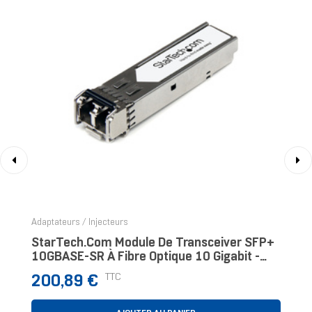
‹
›
Adaptateurs / Injecteurs
StarTech.com Module De Transceiver SFP+
10GBASE-SR À Fibre Optique 10 Gigabit -
Conforme Aux Normes MSA - Multimode LC -
Prix
TTC
200,89 €
300 M