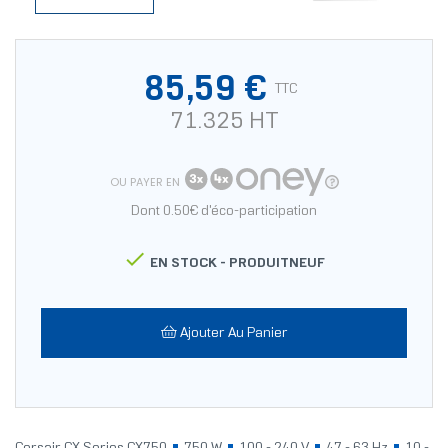
85,59 €
TTC
71.325 HT
OU PAYER EN
Dont 0.50€ d'éco-participation

EN STOCK -
PRODUITNEUF
Ajouter Au Panier