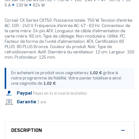
Corsair CX Series CX750
750 W
100 - 240 V
47 - 63 Hz
10 -
5 A
130 W
624 W
Corsair CX Series CX750. Puissance totale: 750 W, Tension d'entrée
AC: 100 - 240 V, Fréquence d'entrée AC: 47 - 63 Hz. Connecteur de
la carte mère: 24-pin ATX, Longueur de câble d'alimentation de
carte-mère: 60 cm, Type de câblage: Non-modulaire. Utilité: PC,
Facteur de forme de l'unité d'alimentation: ATX, Certification 80
PLUS: 80 PLUS Bronze. Couleur du produit: Noir, Type de
refroidissement: Actif, Diamètre du ventilateur: 12 cm. Largeur: 150
mm, Profondeur: 125 mm
En achetant ce produit vous cagnotterez
1,02 €
grâce à
notre programme de fidélité. Votre panier totalisera ainsi
une cagnotte de
1,02 €
.
Paypal
Payez en 4x si vous le souhaitez
Garantie
2 ans
DESCRIPTION