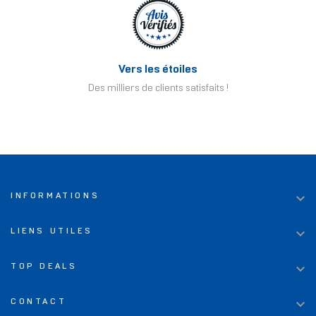
Vers les étoiles
Des milliers de clients satisfaits !

INFORMATIONS

LIENS UTILES

TOP DEALS

CONTACT