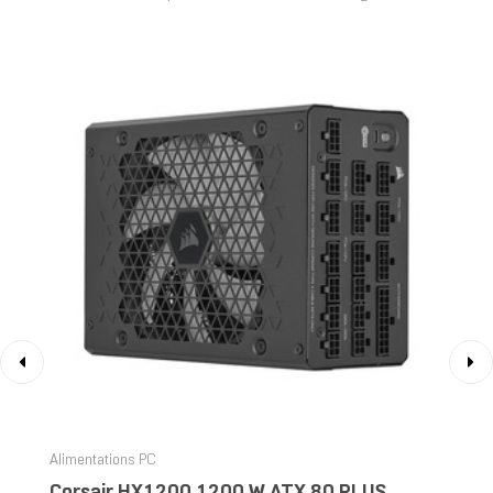
‹
›
Alimentations PC