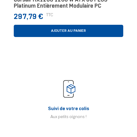
Corsair HX1200 1200 W ATX 80 PLUS
Platinum Entièrement Modulaire PC
Prix
TTC
297,79 €
AJOUTER AU PANIER
Suivi de votre colis
Aux petits oignons !