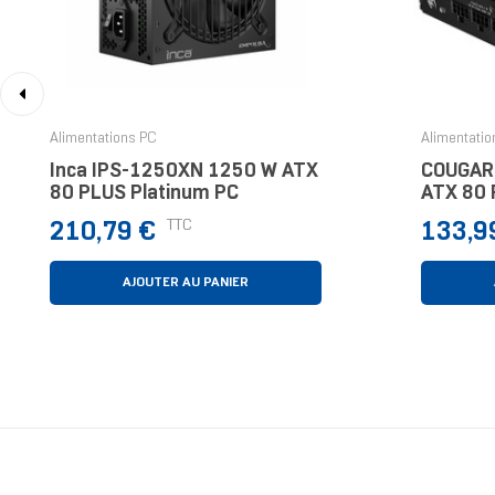
‹
Alimentations PC
Alimentatio
Inca IPS-1250XN 1250 W ATX
COUGAR
80 PLUS Platinum PC
ATX 80 
Entière
Prix
Prix
TTC
210,79 €
133,9
AJOUTER AU PANIER