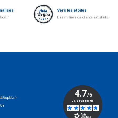
nalisés
Vers les étoiles
hoisir
Des milliers de clients satisfaits !
T
t@topbiz.fr
 69