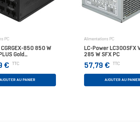
ns PC
Alimentations PC
 CGRGEX-850 850 W
LC-Power LC300SFX 
PLUS Gold
285 W SFX PC
ment Modulaire PC
Prix
TTC
TTC
9 €
57,79 €
AJOUTER AU PANIER
AJOUTER AU PANIE