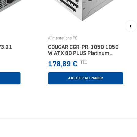
›
Alimentations PC
V3.21
COUGAR CGR-PR-1050 1050
W ATX 80 PLUS Platinum
Entièrement Modulaire PC
Prix
TTC
178,89 €
R
AJOUTER AU PANIER