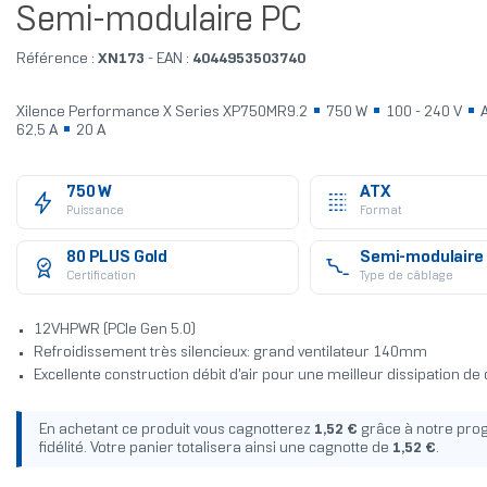
Semi-modulaire PC
Référence :
XN173
- EAN :
4044953503740
Xilence Performance X Series XP750MR9.2
750 W
100 - 240 V
A
62,5 A
20 A
750 W
ATX
Puissance
Format
80 PLUS Gold
Semi-modulaire
Certification
Type de câblage
12VHPWR (PCIe Gen 5.0)
Refroidissement très silencieux: grand ventilateur 140mm
Excellente construction débit d'air pour une meilleur dissipation de
En achetant ce produit vous cagnotterez
1,52 €
grâce à notre pr
fidélité. Votre panier totalisera ainsi une cagnotte de
1,52 €
.