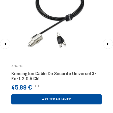
‹
›
Antivols
Kensington Câble De Sécurité Universel 3-
En-1 2.0 À Clé
Prix
TTC
45,89 €
AJOUTER AU PANIER