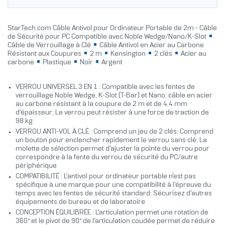
StarTech.com Câble Antivol pour Ordinateur Portable de 2m - Câble
de Sécurité pour PC Compatible avec Noble Wedge/Nano/K-Slot
Câble de Verrouillage à Clé
Câble Antivol en Acier au Carbone
Résistant aux Coupures
2 m
Kensington
2 clés
Acier au
carbone
Plastique
Noir
Argent
VERROU UNIVERSEL 3 EN 1 : Compatible avec les fentes de
verrouillage Noble Wedge, K-Slot (T-Bar) et Nano; câble en acier
au carbone résistant à la coupure de 2 m et de 4,4 mm
d'épaisseur; Le verrou peut résister à une force de traction de
98 kg
VERROU ANTI-VOL À CLÉ : Comprend un jeu de 2 clés; Comprend
un bouton pour enclencher rapidement le verrou sans clé; La
molette de sélection permet d'ajuster la pointe du verrou pour
correspondre à la fente du verrou de sécurité du PC/autre
périphérique
COMPATIBILITÉ : L'antivol pour ordinateur portable n'est pas
spécifique à une marque pour une compatibilité à l'épreuve du
temps avec les fentes de sécurité standard; Sécurisez d'autres
équipements de bureau et de laboratoire
CONCEPTION ÉQUILIBRÉE : L'articulation permet une rotation de
360° et le pivot de 90° de l'articulation coudée permet de réduire