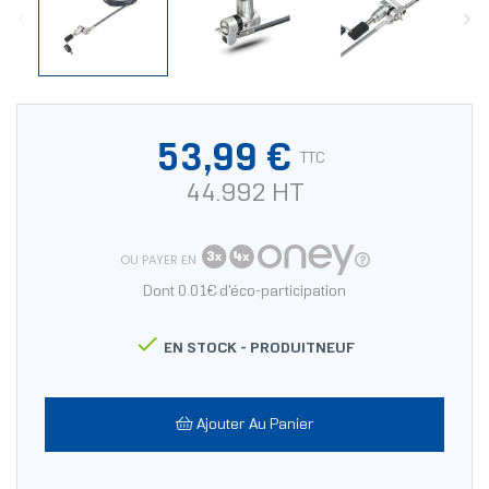
53,99 €
TTC
44.992 HT
OU PAYER EN
Dont 0.01€ d'éco-participation

EN STOCK -
PRODUITNEUF
Ajouter Au Panier