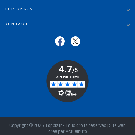

TOP DEALS

CONTACT
Copyright © 2026 Topbiz.fr - Tous droits réservés | Site web
créé par
Actuelburo