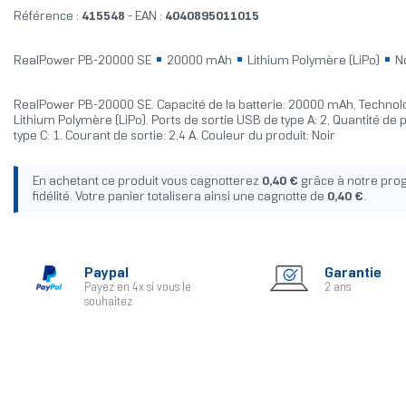
Référence :
415548
- EAN :
4040895011015
RealPower PB-20000 SE
20000 mAh
Lithium Polymère (LiPo)
No
RealPower PB-20000 SE. Capacité de la batterie: 20000 mAh, Technolo
Lithium Polymère (LiPo). Ports de sortie USB de type A: 2, Quantité de
type C: 1. Courant de sortie: 2,4 A. Couleur du produit: Noir
En achetant ce produit vous cagnotterez
0,40 €
grâce à notre pr
fidélité. Votre panier totalisera ainsi une cagnotte de
0,40 €
.
Paypal
Garantie
Payez en 4x si vous le
2 ans
souhaitez