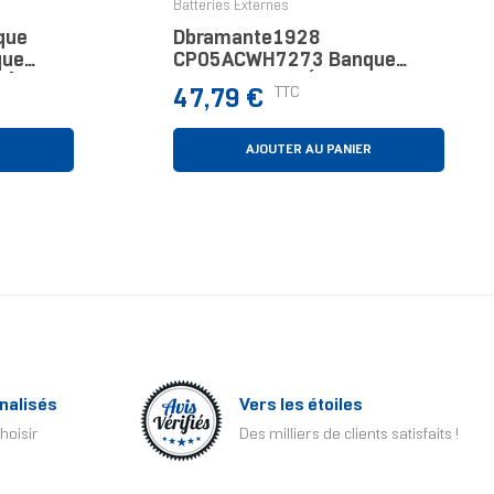
Batteries Externes
que
Dbramante1928
que
CP05ACWH7273 Banque
o)
D'alimentation Électrique
Prix
TTC
47,79 €
5000 MAh Recharge Sans Fil
Aluminium
R
AJOUTER AU PANIER
nalisés
Vers les étoiles
hoisir
Des milliers de clients satisfaits !