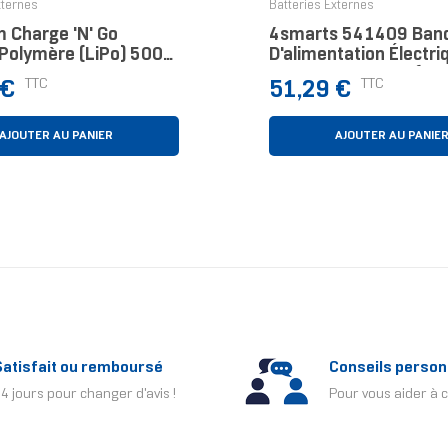
xternes
Batteries Externes
m Charge 'n' Go
4smarts 541409 Ban
 Polymère (LiPo) 5000
D'alimentation Électri
arge Sans Fil Gris
Lithium Polymère (LiP
Prix
TTC
TTC
 €
51,29 €
20000 MAh Gris
AJOUTER AU PANIER
AJOUTER AU PANIE
Satisfait ou remboursé
Conseils person
4 jours pour changer d'avis !
Pour vous aider à c