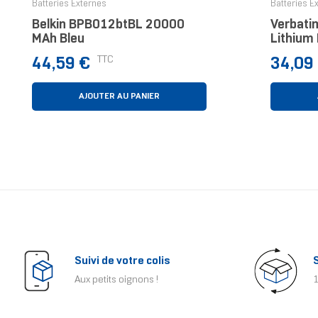
Batteries Externes
Batteries E
Belkin BPB012btBL 20000
Verbati
MAh Bleu
Lithium
MAh Rech
Prix
Prix
TTC
44,59 €
34,09
AJOUTER AU PANIER
Suivi de votre colis
Aux petits oignons !
1