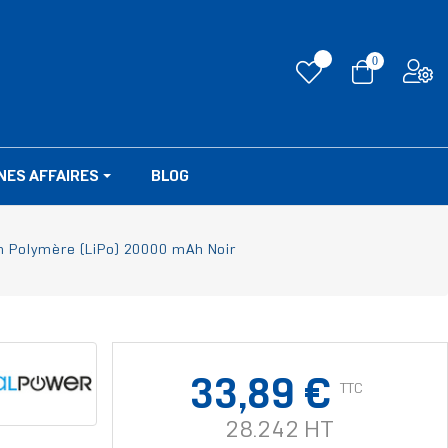
0
NES AFFAIRES
BLOG
m Polymère (LiPo) 20000 mAh Noir
33,89 €
TTC
28.242 HT