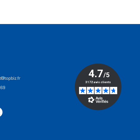
T
t@topbiz.fr
 69