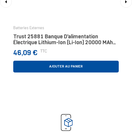
‹
›
Batteries Externes
Trust 25881 Banque D'alimentation
Électrique Lithium-Ion (Li-Ion) 20000 MAh
Noir
Prix
TTC
46,09 €
AJOUTER AU PANIER