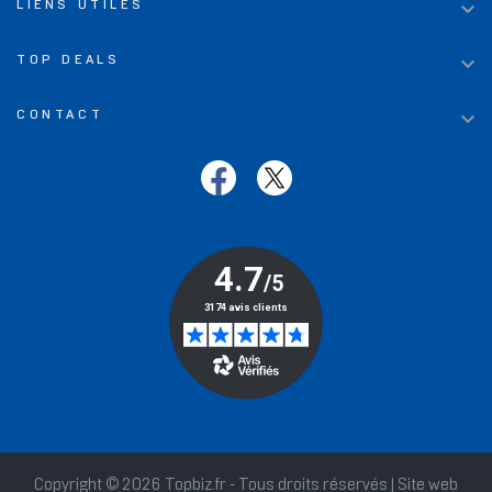

LIENS UTILES

TOP DEALS

CONTACT
Copyright © 2026 Topbiz.fr - Tous droits réservés | Site web