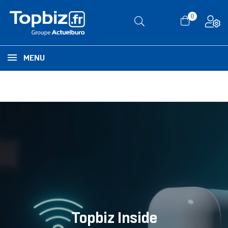
0
MENU
Répéteur WiFi ou
système mesh : que
choisir ?
Topbiz Inside