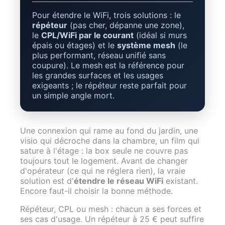
Pour étendre le WiFi, trois solutions : le
répéteur
(pas cher, dépanne une zone),
le
CPL/WiFi par le courant
(idéal si murs
épais ou étages) et le
système mesh
(le
plus performant, réseau unifié sans
coupure). Le mesh est la référence pour
les grandes surfaces et les usages
exigeants ; le répéteur reste parfait pour
un simple angle mort.
Une connexion qui rame au fond du jardin, une
visio qui décroche dans la chambre, un film qui
sature à l'étage : la box seule ne couvre pas
toujours tout le logement. Avant de changer
d'opérateur (ce qui ne réglera rien), la vraie
solution est d'
étendre le réseau WiFi
existant.
Encore faut-il choisir la bonne méthode.
Répéteur, CPL ou mesh : chacun a ses forces et
ses cas d'usage. Un répéteur à 25 € peut suffire