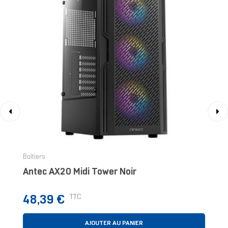
‹
›
Boîtiers
Antec AX20 Midi Tower Noir
Prix
TTC
48,39 €
AJOUTER AU PANIER