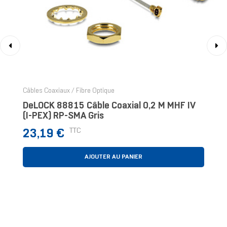
‹
›
Câbles Coaxiaux / Fibre Optique
DeLOCK 88815 Câble Coaxial 0,2 M MHF IV
(I-PEX) RP-SMA Gris
Prix
TTC
23,19 €
AJOUTER AU PANIER