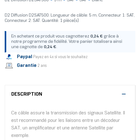
D2 Diffusion D2SAT500
5 m
SAT
SAT
Blanc
D2 Diffusion D2SAT500. Longueur de câble: 5 m, Connecteur 1: SAT,
Connecteur 2: SAT. Quantité: 1 pièce(s)
En achetant ce produit vous cagnotterez
0,24 €
grâce à
notre programme de fidélité. Votre panier totalisera ainsi
une cagnotte de
0,24 €
.
Paypal
Payez en 4x si vous le souhaitez
Garantie
2 ans
DESCRIPTION
Ce câble assure la transmission des signaux Satellite. Il
est recommandé pour les liaisons entre un décodeur
SAT, un amplificateur et une antenne Satellite par
exemple.