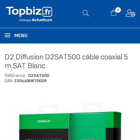
0
MENU
D2 Diffusion D2SAT500 câble coaxial 5
m SAT Blanc
Référence :
D2SAT500
EAN:
3304490870028