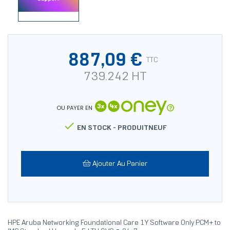
887,09 €
TTC
739.242 HT
OU PAYER EN

EN STOCK -
PRODUITNEUF
Ajouter Au Panier
HPE Aruba Networking Foundational Care 1Y Software Only PCM+ to