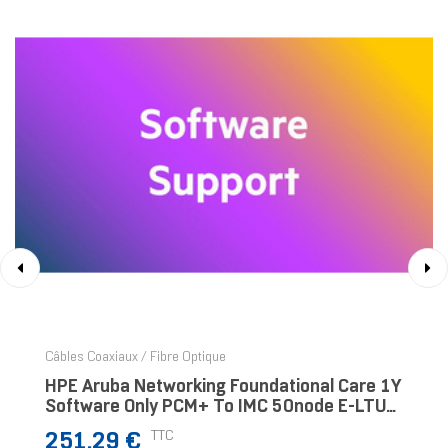
‹
›
Câbles Coaxiaux / Fibre Optique
HPE Aruba Networking Foundational Care 1Y
Software Only PCM+ To IMC 50node E-LTU
SVC
Prix
TTC
251,29 €