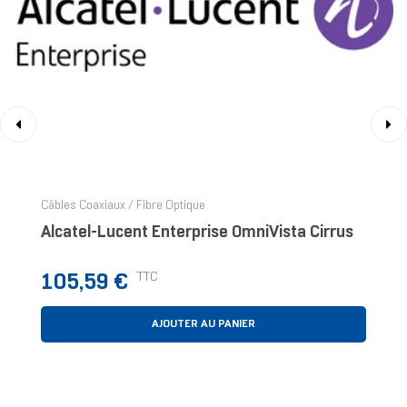
‹
›
Câbles Coaxiaux / Fibre Optique
Alcatel-Lucent Enterprise OmniVista Cirrus
Prix
TTC
105,59 €
AJOUTER AU PANIER