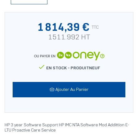
1 814,39 €
TTC
1511.992 HT
OU PAYER EN

EN STOCK -
PRODUITNEUF
Ajouter Au Panier
HP 3 year Software Support HP IMC NTA Software Mod Addittion E-
LTU Proactive Care Service