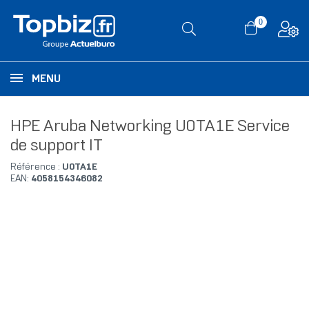
0
MENU
HPE Aruba Networking U0TA1E Service
de support IT
Référence :
U0TA1E
EAN:
4058154346082