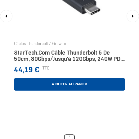
‹
›
Câbles Thunderbolt / Firewire
StarTech.com Câble Thunderbolt 5 De
50cm, 80Gbps/Jusqu'à 120Gbps, 240W PD,
8K 60Hz, Câble Thunderbolt Certifié,
Prix
TTC
44,19 €
Compatible Avec
AJOUTER AU PANIER