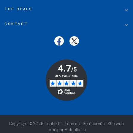

TOP DEALS

CONTACT
Copyright © 2026 Topbiz.fr - Tous droits réservés | Site web
créé par
Actuelburo