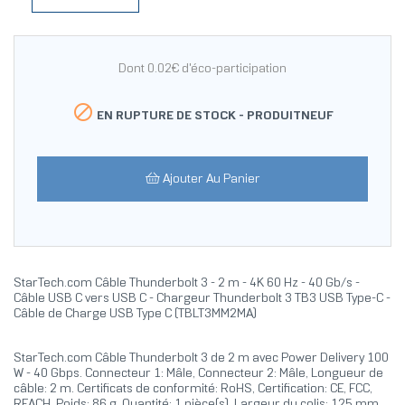
Dont 0.02€ d'éco-participation

EN RUPTURE DE STOCK -
PRODUITNEUF
Ajouter Au Panier
StarTech.com Câble Thunderbolt 3 - 2 m - 4K 60 Hz - 40 Gb/s -
Câble USB C vers USB C - Chargeur Thunderbolt 3 TB3 USB Type-C -
Câble de Charge USB Type C (TBLT3MM2MA)
StarTech.com Câble Thunderbolt 3 de 2 m avec Power Delivery 100
W - 40 Gbps. Connecteur 1: Mâle, Connecteur 2: Mâle, Longueur de
câble: 2 m. Certificats de conformité: RoHS, Certification: CE, FCC,
REACH. Poids: 86 g. Quantité: 1 pièce(s), Largeur du colis: 125 mm,