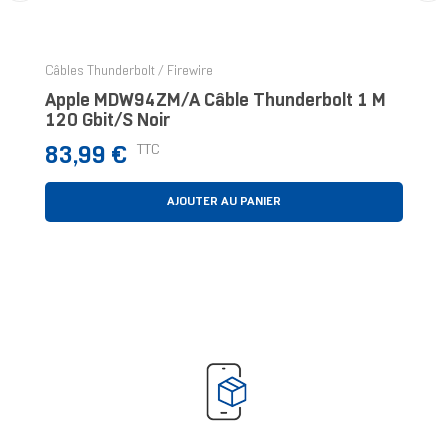
‹
›
Câbles Thunderbolt / Firewire
Apple MDW94ZM/A Câble Thunderbolt 1 M
120 Gbit/s Noir
Prix
TTC
83,99 €
AJOUTER AU PANIER