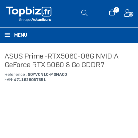
0
MENU
ASUS Prime -RTX5060-O8G NVIDIA
GeForce RTX 5060 8 Go GDDR7
Référence :
90YV0N10-M0NA00
EAN:
4711636057851