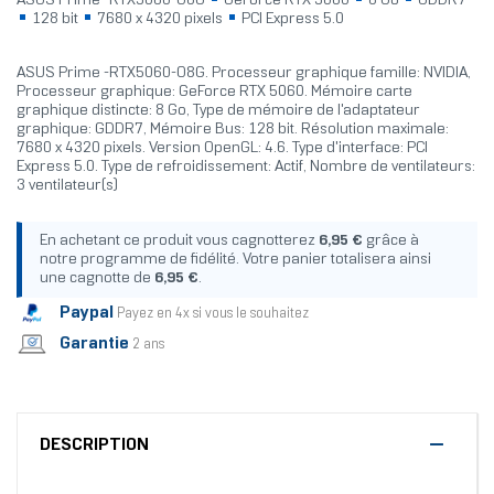
ASUS Prime -RTX5060-O8G
GeForce RTX 5060
8 Go
GDDR7
128 bit
7680 x 4320 pixels
PCI Express 5.0
ASUS Prime -RTX5060-O8G. Processeur graphique famille: NVIDIA,
Processeur graphique: GeForce RTX 5060. Mémoire carte
graphique distincte: 8 Go, Type de mémoire de l'adaptateur
graphique: GDDR7, Mémoire Bus: 128 bit. Résolution maximale:
7680 x 4320 pixels. Version OpenGL: 4.6. Type d'interface: PCI
Express 5.0. Type de refroidissement: Actif, Nombre de ventilateurs:
3 ventilateur(s)
En achetant ce produit vous cagnotterez
6,95 €
grâce à
notre programme de fidélité. Votre panier totalisera ainsi
une cagnotte de
6,95 €
.
Paypal
Payez en 4x si vous le souhaitez
Garantie
2 ans
DESCRIPTION