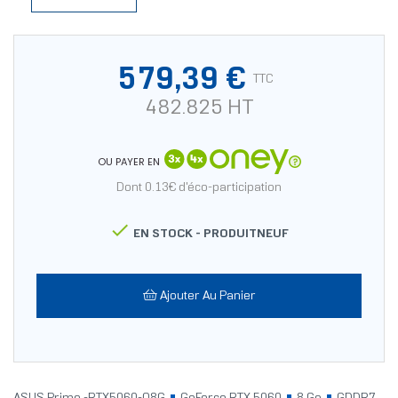
579,39 €
TTC
482.825 HT
OU PAYER EN
Dont 0.13€ d'éco-participation

EN STOCK -
PRODUITNEUF
Ajouter Au Panier