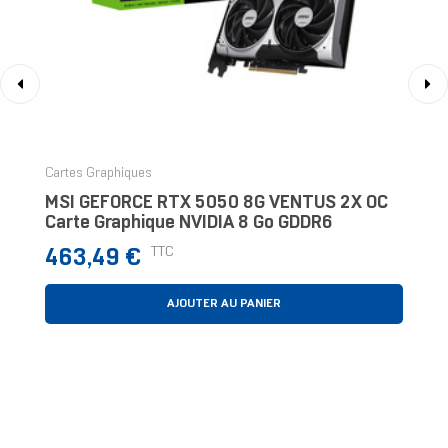
‹
›
Cartes Graphiques
MSI GEFORCE RTX 5050 8G VENTUS 2X OC
Carte Graphique NVIDIA 8 Go GDDR6
Prix
TTC
463,49 €
AJOUTER AU PANIER