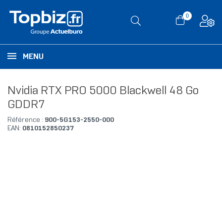
0
MENU
Nvidia RTX PRO 5000 Blackwell 48 Go
GDDR7
Référence :
900-5G153-2550-000
EAN:
0810152850237
RUPTURE DE STOCK