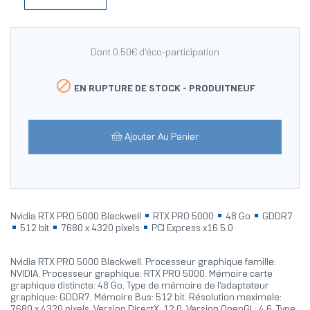
Dont 0.50€ d'éco-participation

EN RUPTURE DE STOCK -
PRODUITNEUF
Ajouter Au Panier
Nvidia RTX PRO 5000 Blackwell
RTX PRO 5000
48 Go
GDDR7
512 bit
7680 x 4320 pixels
PCI Express x16 5.0
Nvidia RTX PRO 5000 Blackwell. Processeur graphique famille:
NVIDIA, Processeur graphique: RTX PRO 5000. Mémoire carte
graphique distincte: 48 Go, Type de mémoire de l'adaptateur
graphique: GDDR7, Mémoire Bus: 512 bit. Résolution maximale:
7680 x 4320 pixels. Version DirectX: 12.0, Version OpenGL: 4.6. Type