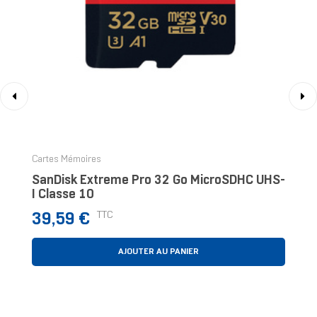
‹
›
Cartes Mémoires
SanDisk Extreme Pro 32 Go MicroSDHC UHS-
I Classe 10
Prix
TTC
39,59 €
AJOUTER AU PANIER