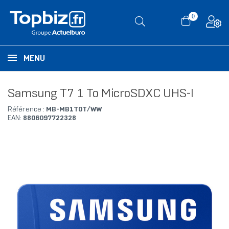
0
MENU
Samsung T7 1 To MicroSDXC UHS-I
Référence :
MB-MB1T0T/WW
EAN:
8806097722328