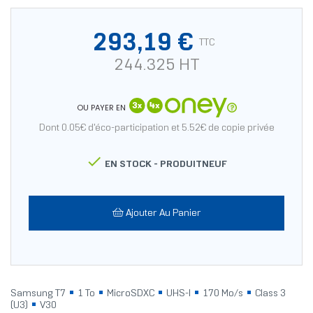
293,19 €
TTC
244.325 HT
OU PAYER EN
Dont 0.05€ d'éco-participation et 5.52€ de copie privée

EN STOCK -
PRODUITNEUF
Ajouter Au Panier
Samsung T7
1 To
MicroSDXC
UHS-I
170 Mo/s
Class 3
(U3)
V30