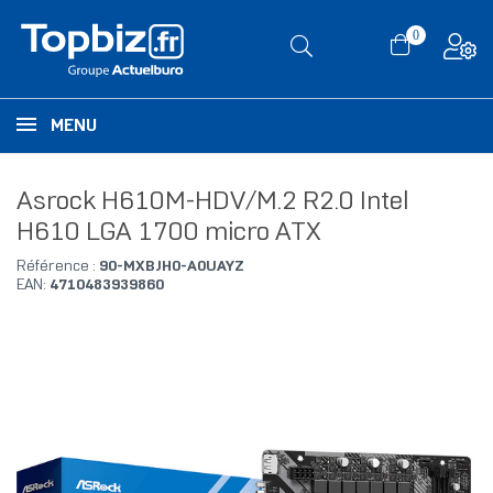
0
MENU
Asrock H610M-HDV/M.2 R2.0 Intel
H610 LGA 1700 micro ATX
Référence :
90-MXBJH0-A0UAYZ
EAN:
4710483939860