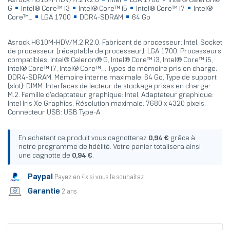
Asrock H610M-HDV/M.2 R2.0
Intel
LGA 1700
Intel® Celeron®
G
Intel® Core™ i3
Intel® Core™ i5
Intel® Core™ i7
Intel®
Core™...
LGA 1700
DDR4-SDRAM
64 Go
Asrock H610M-HDV/M.2 R2.0. Fabricant de processeur: Intel, Socket
de processeur (réceptable de processeur): LGA 1700, Processeurs
compatibles: Intel® Celeron® G, Intel® Core™ i3, Intel® Core™ i5,
Intel® Core™ i7, Intel® Core™.... Types de mémoire pris en charge:
DDR4-SDRAM, Mémoire interne maximale: 64 Go, Type de support
(slot): DIMM. Interfaces de lecteur de stockage prises en charge:
M.2. Famille d'adaptateur graphique: Intel, Adaptateur graphique:
Intel Iris Xe Graphics, Résolution maximale: 7680 x 4320 pixels.
Connecteur USB: USB Type-A
En achetant ce produit vous cagnotterez
0,94 €
grâce à
notre programme de fidélité. Votre panier totalisera ainsi
une cagnotte de
0,94 €
.
Paypal
Payez en 4x si vous le souhaitez
Garantie
2 ans