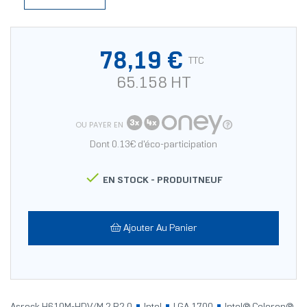
78,19 €
TTC
65.158 HT
OU PAYER EN
Dont 0.13€ d'éco-participation

EN STOCK -
PRODUITNEUF
Ajouter Au Panier