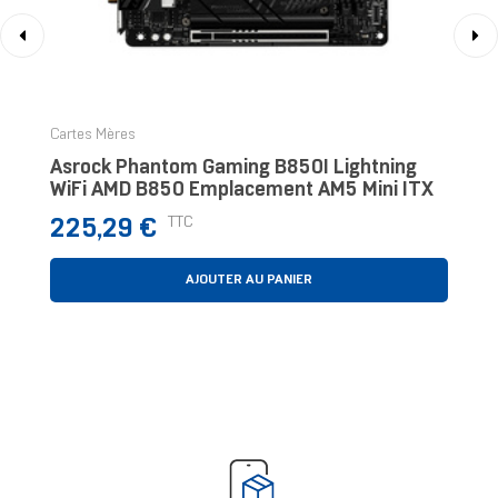
‹
›
Cartes Mères
Asrock Phantom Gaming B850I Lightning
WiFi AMD B850 Emplacement AM5 Mini ITX
Prix
TTC
225,29 €
AJOUTER AU PANIER