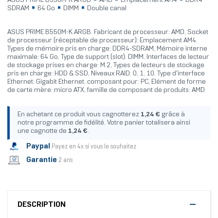
ASUS PRIME B550M-K ARGB
AMD
Emplacement AM4
DDR4-
SDRAM
64 Go
DIMM
Double canal
ASUS PRIME B550M-K ARGB. Fabricant de processeur: AMD, Socket
de processeur (réceptable de processeur): Emplacement AM4.
Types de mémoire pris en charge: DDR4-SDRAM, Mémoire interne
maximale: 64 Go, Type de support (slot): DIMM. Interfaces de lecteur
de stockage prises en charge: M.2, Types de lecteurs de stockage
pris en charge: HDD & SSD, Niveaux RAID: 0, 1, 10. Type d'interface
Ethernet: Gigabit Ethernet. composant pour: PC, Elément de forme
de carte mère: micro ATX, famille de composant de produits: AMD
En achetant ce produit vous cagnotterez
1,24 €
grâce à
notre programme de fidélité. Votre panier totalisera ainsi
une cagnotte de
1,24 €
.
Paypal
Payez en 4x si vous le souhaitez
Garantie
2 ans
DESCRIPTION