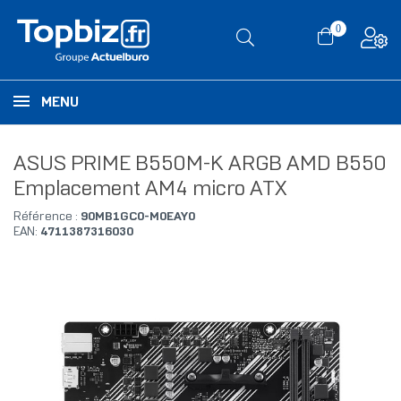
0
MENU
ASUS PRIME B550M-K ARGB AMD B550
Emplacement AM4 micro ATX
Référence :
90MB1GC0-M0EAY0
EAN:
4711387316030