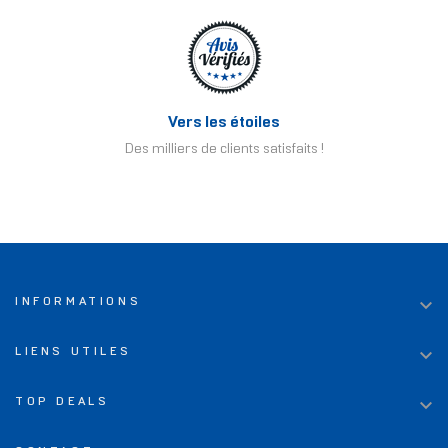
Vers les étoiles
Des milliers de clients satisfaits !

INFORMATIONS

LIENS UTILES

TOP DEALS