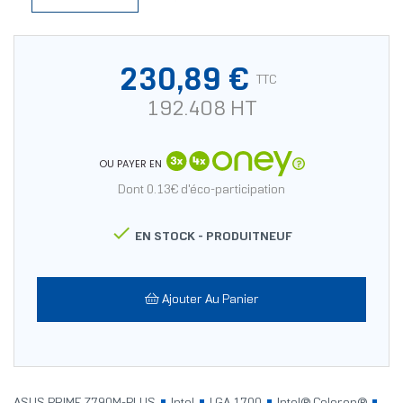
230,89 €
TTC
192.408 HT
OU PAYER EN
Dont 0.13€ d'éco-participation

EN STOCK -
PRODUITNEUF
Ajouter Au Panier