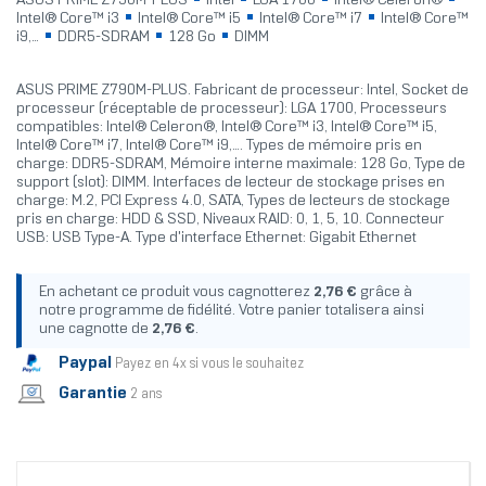
ASUS PRIME Z790M-PLUS
Intel
LGA 1700
Intel® Celeron®
Intel® Core™ i3
Intel® Core™ i5
Intel® Core™ i7
Intel® Core™
i9,...
DDR5-SDRAM
128 Go
DIMM
ASUS PRIME Z790M-PLUS. Fabricant de processeur: Intel, Socket de
processeur (réceptable de processeur): LGA 1700, Processeurs
compatibles: Intel® Celeron®, Intel® Core™ i3, Intel® Core™ i5,
Intel® Core™ i7, Intel® Core™ i9,.... Types de mémoire pris en
charge: DDR5-SDRAM, Mémoire interne maximale: 128 Go, Type de
support (slot): DIMM. Interfaces de lecteur de stockage prises en
charge: M.2, PCI Express 4.0, SATA, Types de lecteurs de stockage
pris en charge: HDD & SSD, Niveaux RAID: 0, 1, 5, 10. Connecteur
USB: USB Type-A. Type d'interface Ethernet: Gigabit Ethernet
En achetant ce produit vous cagnotterez
2,76 €
grâce à
notre programme de fidélité. Votre panier totalisera ainsi
une cagnotte de
2,76 €
.
Paypal
Payez en 4x si vous le souhaitez
Garantie
2 ans