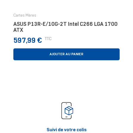
Cartes Mères
ASUS P13R-E/10G-2T Intel C266 LGA 1700
ATX
Prix
TTC
597,99 €
AJOUTER AU PANIER
Suivi de votre colis