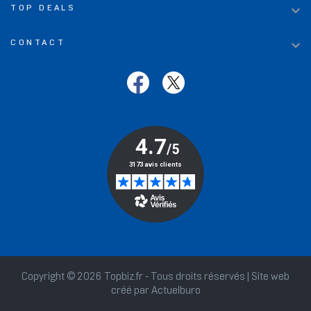

TOP DEALS

CONTACT
Copyright © 2026 Topbiz.fr - Tous droits réservés | Site web
créé par
Actuelburo