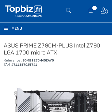
0
MENU
ASUS PRIME Z790M-PLUS Intel Z790
LGA 1700 micro ATX
Référence :
90MB1E70-M0EAY0
EAN:
4711387025741