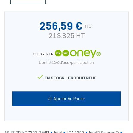
256,59 €
TTC
213.825 HT
OU PAYER EN
Dont 0.13€ d'éco-participation

EN STOCK -
PRODUITNEUF
Ajouter Au Panier