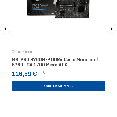
‹
›
Cartes Mères
MSI PRO B760M-P DDR4 Carte Mère Intel
B760 LGA 1700 Micro ATX
Prix
TTC
116,59 €
AJOUTER AU PANIER