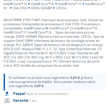
ASUS PRIME Z790-P WIFI
Intel
LGA 1700
Intel® Celeron®
Intel® Core™ i3
Intel® Core™ i5
Intel® Core™ i7
Intel® Core™
i9,...
LGA 1700
DDR5-SDRAM
128 Go
ASUS PRIME Z790-P WIFI. Fabricant de processeur: Intel, Socket de
processeur (réceptable de processeur): LGA 1700, Processeurs
compatibles: Intel® Celeron®, Intel® Core™ i3, Intel® Core™ i5,
Intel® Core™ i7, Intel® Core™ i9,.... Types de mémoire pris en
charge: DDR5-SDRAM, Mémoire interne maximale: 128 Go, Type de
support (slot): DIMM. Interfaces de lecteur de stockage prises en
charge: M.2, SATA III, Types de lecteurs de stockage pris en charge:
HDD & SSD, Niveaux RAID: 0, 1, 5, 10. Type d'interface Ethernet: 2.5
Gigabit Ethernet, Norme Wi-Fi: Wi-Fi 6 (802.11ax), Standards wifi:
802.11a, 802.11b, 802.11g, Wi-Fi 4 (802.11n), Wi-Fi 5 (802.11ac), Wi-
Fi 6 (802.11ax). composant pour: PC, Elément de forme de carte
mère: ATX, famille de composant de produits: Intel
En achetant ce produit vous cagnotterez
3,07 €
grâce à
notre programme de fidélité. Votre panier totalisera ainsi
une cagnotte de
3,07 €
.
Paypal
Payez en 4x si vous le souhaitez
Garantie
2 ans