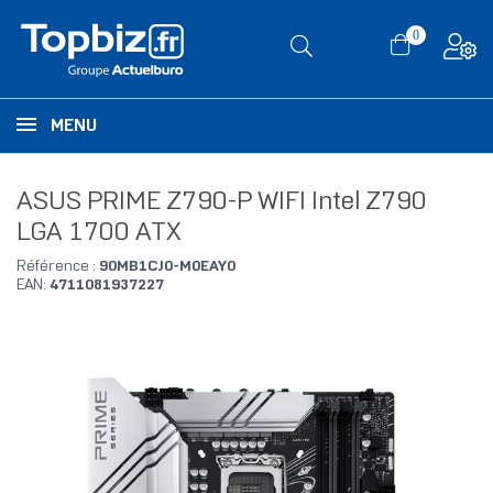
0
MENU
ASUS PRIME Z790-P WIFI Intel Z790
LGA 1700 ATX
Référence :
90MB1CJ0-M0EAY0
EAN:
4711081937227