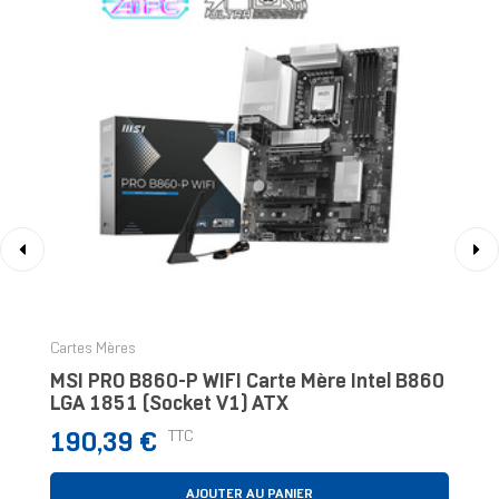
‹
›
Cartes Mères
MSI PRO B860-P WIFI Carte Mère Intel B860
LGA 1851 (Socket V1) ATX
Prix
TTC
190,39 €
AJOUTER AU PANIER