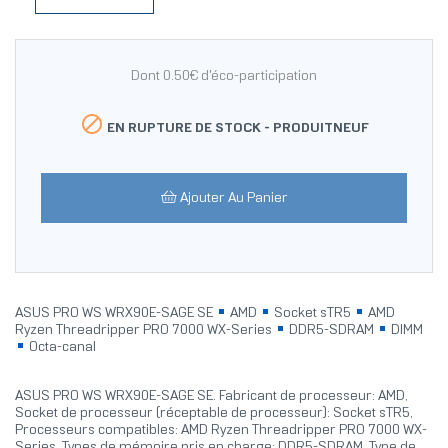
Dont 0.50€ d'éco-participation

EN RUPTURE DE STOCK -
PRODUITNEUF
Ajouter Au Panier
ASUS PRO WS WRX90E-SAGE SE
AMD
Socket sTR5
AMD
Ryzen Threadripper PRO 7000 WX-Series
DDR5-SDRAM
DIMM
Octa-canal
ASUS PRO WS WRX90E-SAGE SE. Fabricant de processeur: AMD,
Socket de processeur (réceptable de processeur): Socket sTR5,
Processeurs compatibles: AMD Ryzen Threadripper PRO 7000 WX-
Series. Types de mémoire pris en charge: DDR5-SDRAM, Type de