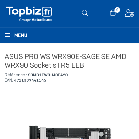
0
MENU
ASUS PRO WS WRX90E-SAGE SE AMD
WRX90 Socket sTR5 EEB
Référence :
90MB1FW0-M0EAY0
EAN:
4711387441145
RUPTURE DE STOCK