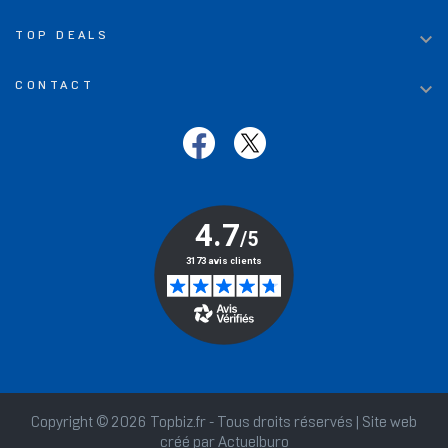

TOP DEALS

CONTACT
Copyright © 2026 Topbiz.fr - Tous droits réservés | Site web
créé par
Actuelburo