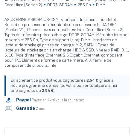
ASUS PRIME B860-PLUS-CSM
Intel
LGA 1851 (Socket V1)
Intel
Core Ultra (Series 2)
DDR5-SDRAM
256 Go
DIMM
ASUS PRIME B860-PLUS-CSM. Fabricant de processeur: Intel,
Socket de processeur (réceptable de processeur): LGA 1851
(Socket V1), Processeurs compatibles: Intel Core Ultra (Series 2).
Types de mémoire pris en charge: DDR5-SDRAM, Mémoire interne
maximale: 256 Go, Type de support (slot): DIMM. Interfaces de
lecteur de stockage prises en charge: M.2, SATA III, Types de
lecteurs de stockage pris en charge: HDD & SSD, Niveaux RAID: 0, 1,
5, 10. Type d'interface Ethernet: 2.5 Gigabit Ethernet. composant
pour: PC, Elément de forme de carte mère: ATX, famille de
composant de produits: Intel
En achetant ce produit vous cagnotterez
2,54 €
grâce à
notre programme de fidélité. Votre panier totalisera ainsi
une cagnotte de
2,54 €
.
Paypal
Payez en 4x si vous le souhaitez
Garantie
2 ans