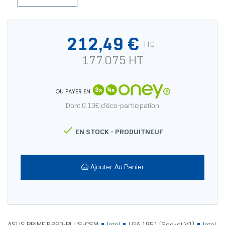
212,49 €
TTC
177.075 HT
OU PAYER EN
Dont 0.13€ d'éco-participation

EN STOCK -
PRODUITNEUF
Ajouter Au Panier