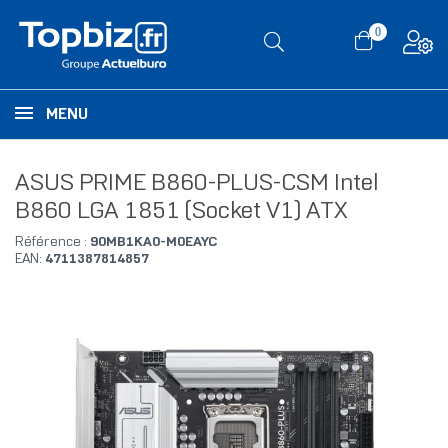
0
MENU
ASUS PRIME B860-PLUS-CSM Intel
B860 LGA 1851 (Socket V1) ATX
Référence :
90MB1KA0-M0EAYC
EAN:
4711387814857