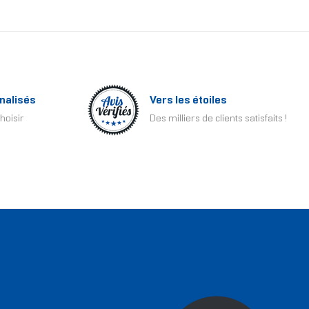
nalisés
Vers les étoiles
hoisir
Des milliers de clients satisfaits !
T