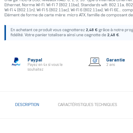
charge: HDD & SSD, Niveaux RAID: 0, 1, 5, 10. Type d'interface Ethernet:
Ethernet, Norme Wi-Fi: Wi-Fi 7 (802.11be), Standards wifi: 802.11a, 80
Wi-Fi 4 (802.11n), Wi-Fi 5 (802.11ac), Wi-Fi 6 (802.11ax), Wi-Fi 6E.... co
Elément de forme de carte mère: micro ATX, famille de composant de
En achetant ce produit vous cagnotterez
2,48 €
grâce à notre pr
fidélité. Votre panier totalisera ainsi une cagnotte de
2,48 €
.
Paypal
Garantie
Payez en 4x si vous le
2 ans
souhaitez
DESCRIPTION
CARACTÉRISTIQUES TECHNIQUES