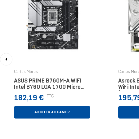
‹
Cartes Mères
Cartes Mèr
ASUS PRIME B760M-A WIFI
Asrock 
Intel B760 LGA 1700 Micro
WiFi In
ATX
(Socket
Prix
Prix
TTC
182,19 €
195,7
AJOUTER AU PANIER