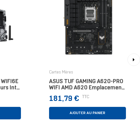
›
Cartes Mères
 WIFI6E
ASUS TUF GAMING A620-PRO
urs Intel
WIFI AMD A620 Emplacement
2+2
AM5 ATX
Prix
TTC
181,79 €
6MHz
xPC
R
AJOUTER AU PANIER