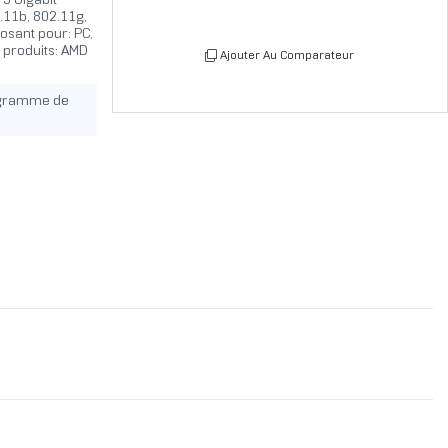
 5 Gigabit
2.11b, 802.11g,
mposant pour: PC,
 produits: AMD
Ajouter Au Comparateur
ogramme de