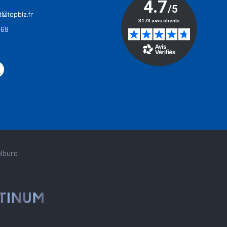
t@topbiz.fr
 69
lburo