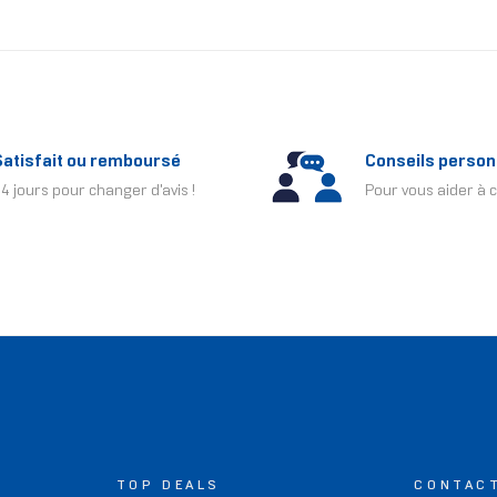
Satisfait ou remboursé
Conseils person
4 jours pour changer d'avis !
Pour vous aider à c
TOP DEALS
CONTAC