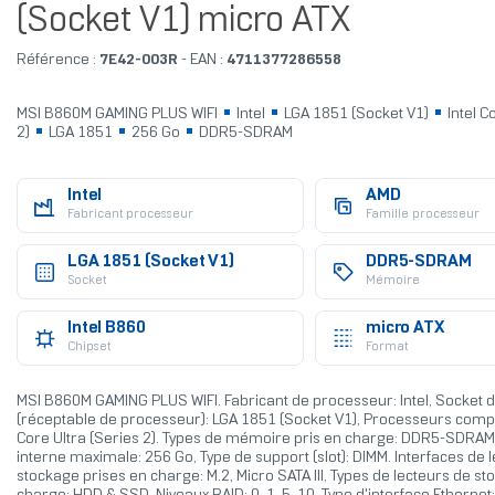
(Socket V1) micro ATX
Référence :
7E42-003R
- EAN :
4711377286558
MSI B860M GAMING PLUS WIFI
Intel
LGA 1851 (Socket V1)
Intel C
2)
LGA 1851
256 Go
DDR5-SDRAM
Intel
AMD
Fabricant processeur
Famille processeur
LGA 1851 (Socket V1)
DDR5-SDRAM
Socket
Mémoire
Intel B860
micro ATX
Chipset
Format
MSI B860M GAMING PLUS WIFI. Fabricant de processeur: Intel, Socket 
(réceptable de processeur): LGA 1851 (Socket V1), Processeurs compat
Core Ultra (Series 2). Types de mémoire pris en charge: DDR5-SDRA
interne maximale: 256 Go, Type de support (slot): DIMM. Interfaces de 
stockage prises en charge: M.2, Micro SATA III, Types de lecteurs de st