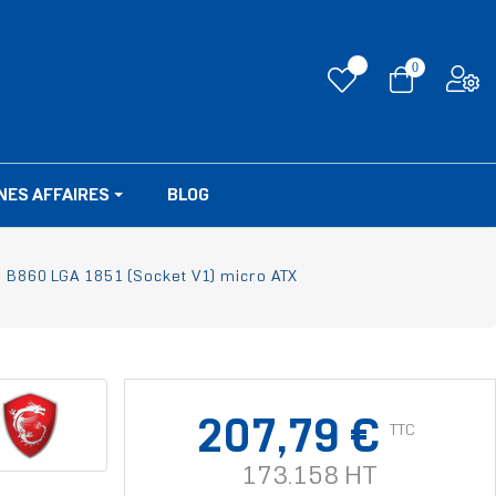
0
NES AFFAIRES
BLOG
l B860 LGA 1851 (Socket V1) micro ATX
207,79 €
TTC
173.158 HT