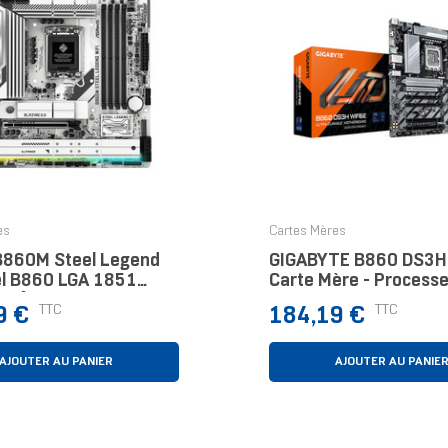
es
Cartes Mères
B860M Steel Legend
GIGABYTE B860 DS3H
tel B860 LGA 1851
Carte Mère - Processe
 V1) Micro ATX
Core Ultra, VRM 8+1+
Prix
TTC
TTC
9 €
184,19 €
Phases, Jusqu'à 906
DDR5, 1xPCIe 5.0 + 1
AJOUTER AU PANIER
AJOUTER AU PANIE