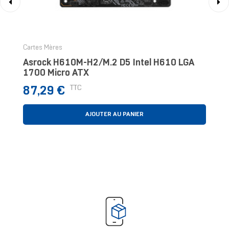
‹
›
Cartes Mères
Asrock H610M-H2/M.2 D5 Intel H610 LGA
1700 Micro ATX
Prix
TTC
87,29 €
AJOUTER AU PANIER