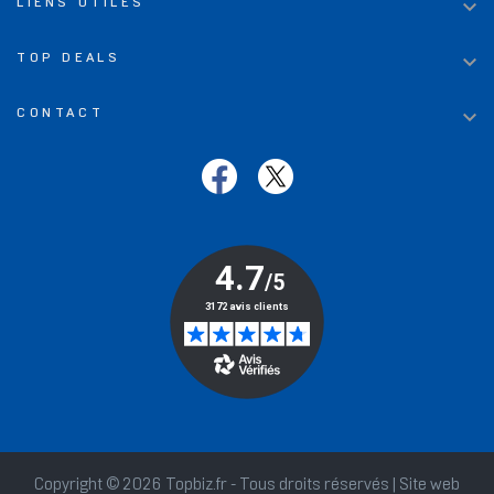

LIENS UTILES

TOP DEALS

CONTACT
Copyright © 2026 Topbiz.fr - Tous droits réservés | Site web