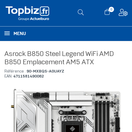
0
MENU
Asrock B850 Steel Legend WiFi AMD
B850 Emplacement AM5 ATX
Référence :
90-MXBQS-A0UAYZ
EAN:
4711581490062