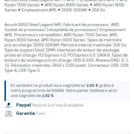
Asrock B850 Steel Legend WiFi
AMD
Emplacement AM5
AMD
Ryzen 7000 Series
AMD Ryzen 8000 Series
AMD Ryzen 9000
Series
Emplacement AM5
DDR5-SDRAM
256 Go
Asrock B850 Steel Legend WiFi. Fabricant de processeur: AMD,
Socket de processeur (réceptable de processeur): Emplacement
AM5, Processeurs compatibles: AMD Ryzen 7000 Series, AMD
Ryzen 8000 Series, AMD Ryzen 9000 Series. Types de mémoire
pris en charge: DDR5-SDRAM, Mémoire interne maximale: 256 Go,
Type de support (slot): DIMM. Interfaces de lecteur de stockage
prises en charge: PCI Express 4.0, PCI Express 5.0, SATA III, Types de
lecteurs de stockage pris en charge: HDD & SSD, Niveaux RAID: 0, 1,
10. Résolution maximale: 3840 x 2160 pixels. Connecteur USB: USB
Type-A, USB Type-C
En achetant ce produit vous cagnotterez
2,62 €
grâce à
notre programme de fidélité. Votre panier totalisera ainsi
une cagnotte de
2,62 €
.
Paypal
Payez en 4x si vous le souhaitez
Garantie
2 ans