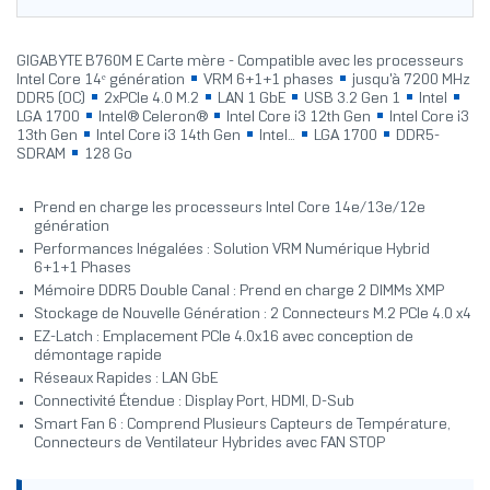
GIGABYTE B760M E Carte mère - Compatible avec les processeurs
Intel Core 14ᵉ génération
VRM 6+1+1 phases
jusqu'à 7200 MHz
DDR5 (OC)
2xPCIe 4.0 M.2
LAN 1 GbE
USB 3.2 Gen 1
Intel
LGA 1700
Intel® Celeron®
Intel Core i3 12th Gen
Intel Core i3
13th Gen
Intel Core i3 14th Gen
Intel...
LGA 1700
DDR5-
SDRAM
128 Go
Prend en charge les processeurs Intel Core 14e/13e/12e
génération
Performances Inégalées : Solution VRM Numérique Hybrid
6+1+1 Phases
Mémoire DDR5 Double Canal : Prend en charge 2 DIMMs XMP
Stockage de Nouvelle Génération : 2 Connecteurs M.2 PCIe 4.0 x4
EZ-Latch : Emplacement PCIe 4.0x16 avec conception de
démontage rapide
Réseaux Rapides : LAN GbE
Connectivité Étendue : Display Port, HDMI, D-Sub
Smart Fan 6 : Comprend Plusieurs Capteurs de Température,
Connecteurs de Ventilateur Hybrides avec FAN STOP