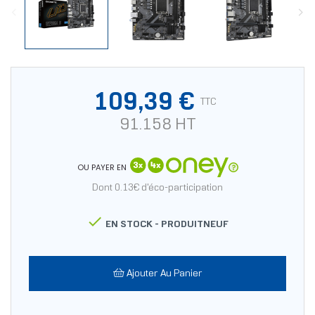
109,39 €
TTC
91.158 HT
OU PAYER EN
Dont 0.13€ d'éco-participation

EN STOCK -
PRODUITNEUF
Ajouter Au Panier