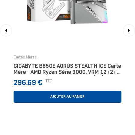
‹
›
Cartes Mères
GIGABYTE B650E AORUS STEALTH ICE Carte
Mère - AMD Ryzen Série 9000, VRM 12+2+2
Phases, Jusqu'à 8000 MHz DDR5 (OC),
Prix
TTC
296,69 €
1xPCIe 5.0 +
AJOUTER AU PANIER