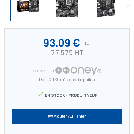
93,09 €
TTC
77.575 HT
OU PAYER EN
Dont 0.13€ d'éco-participation

EN STOCK -
PRODUITNEUF
Ajouter Au Panier