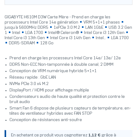
GIGABYTE H610M D3W Carte Mère - Prend en charge les
processeurs Intel Core 14e génération
VRM 5+1+1 phases
jusqu’à 5600MHz DDR5
1xPCIe 3.0 M.2
LAN 1GbE
USB 3.2 Gen
1
Intel
LGA 1700
Intel® Celeron®
Intel Core i3 12th Gen
Intel Core i3 13th Gen
Intel Core i3 14th Gen
Intel...
LGA 1700
DDR5-SDRAM
128 Go
Prend en charge les processeurs Intel Core 14e/ 13e/ 12e
DDR5 Non-ECC Non-tamponnée à double canal, 2 DIMM
Conception de VRM numérique hybride 5+1+1
Réseau rapide : GbE LAN
NVMe PCIe 3.0 x4 M.2
DisplayPort / HDMI pour affichage multiple
Condensateurs audio de haute qualité et protection contre le
bruit audio
Smart Fan 6 dispose de plusieurs capteurs de température, en-
têtes de ventilateur hybrides avec FAN STOP
Conception de résistances anti-soufre
En achetant ce produit vous cagnotterez
1,12 €
grâce à