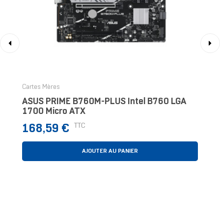
‹
›
Cartes Mères
ASUS PRIME B760M-PLUS Intel B760 LGA
1700 Micro ATX
Prix
TTC
168,59 €
AJOUTER AU PANIER