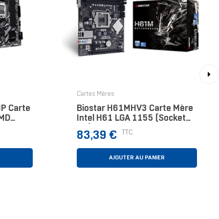
›
Cartes Mères
P Carte
Biostar H61MHV3 Carte Mère
AMD
Intel H61 LGA 1155 (Socket
2+2
H2) Micro ATX
Prix
TTC
83,39 €
 MHz
Ie 4.0,
R
AJOUTER AU PANIER