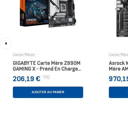
‹
Cartes Mères
Cartes Mèr
GIGABYTE Carte Mère Z890M
Asrock 
GAMING X - Prend En Charge
Mère A
Les Processeurs Intel Core
STR5 E
Prix
Prix
TTC
206,19 €
970,1
Ultra (Série 2), VRM À 8+1+2
Phases, Jusqu'à 880
AJOUTER AU PANIER