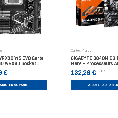
es
Cartes Mères
WRX90 WS EVO Carte
GIGABYTE B840M D3H
MD WRX90 Socket
Mère – Processeurs 
EB
Ryzen 9000, VRM 8+
Prix
TTC
TTC
9 €
132,29 €
Phases, Jusqu’à 8200
DDR5 (O.C.), 2× M.2 PC
LA
AJOUTER AU PANIER
AJOUTER AU PANIE