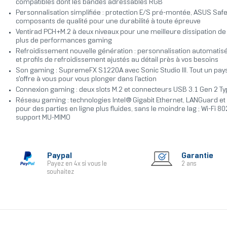
compatibles dont les bandes adressables RGB
Personnalisation simplifiée : protection E/S pré-montée, ASUS Safe
composants de qualité pour une durabilité à toute épreuve
Ventirad PCH+M.2 à deux niveaux pour une meilleure dissipation de 
plus de performances gaming
Refroidissement nouvelle génération : personnalisation automati
et profils de refroidissement ajustés au détail près à vos besoins
Son gaming : SupremeFX S1220A avec Sonic Studio III. Tout un pa
s'offre à vous pour vous plonger dans l'action
Connexion gaming : deux slots M.2 et connecteurs USB 3.1 Gen 2 Ty
Réseau gaming : technologies Intel® Gigabit Ethernet, LANGuard e
pour des parties en ligne plus fluides, sans le moindre lag ; Wi-Fi 8
support MU-MIMO
Paypal
Garantie
Payez en 4x si vous le
2 ans
souhaitez