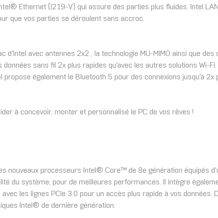
ntel® Ethernet (I219-V) qui assure des parties plus fluides. Intel 
our que vos parties se déroulent sans accroc.
 d'Intel avec antennes 2x2 , la technologie MU-MIMO ainsi que des c
données sans fil 2x plus rapides qu'avec les autres solutions Wi-Fi.
el propose également le Bluetooth 5 pour des connexions jusqu'à 2x p
er à concevoir, monter et personnalisé le PC de vos rêves !
es nouveaux processeurs Intel® Core™ de 8e génération équipés d'un
abilité du système, pour de meilleures performances. Il intègre égal
avec les lignes PCIe 3.0 pour un accès plus rapide à vos données. D
ques Intel® de dernière génération.