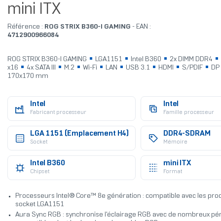
mini ITX
Référence :
ROG STRIX B360-I GAMING
- EAN :
4712900966084
ROG STRIX B360-I GAMING
LGA1151
Intel B360
2x DIMM DDR4
x16
4x SATA III
M.2
Wi-Fi
LAN
USB 3.1
HDMI
S/PDIF
DP
170x170 mm
Intel
Intel
Fabricant processeur
Famille processeur
LGA 1151 (Emplacement H4)
DDR4-SDRAM
Socket
Mémoire
Intel B360
mini ITX
Chipset
Format
Processeurs Intel® Core™ 8e génération : compatible avec les pr
socket LGA1151
Aura Sync RGB : synchronise l'éclairage RGB avec de nombreux pé