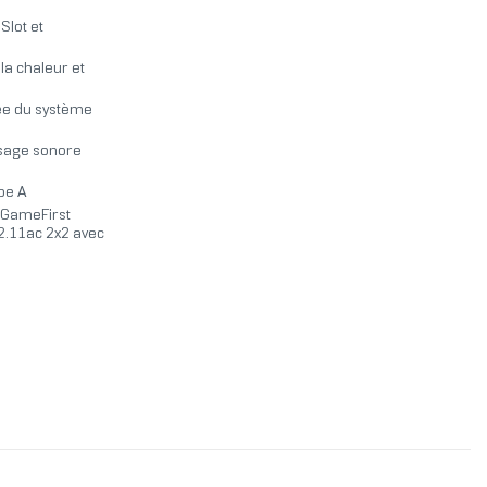
Slot et
la chaleur et
sée du système
ysage sonore
pe A
t GameFirst
02.11ac 2x2 avec