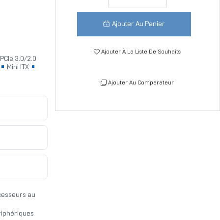
Ajouter Au Panier
Ajouter À La Liste De Souhaits
PCIe 3.0/2.0
Mini ITX
Ajouter Au Comparateur
ocesseurs au
riphériques