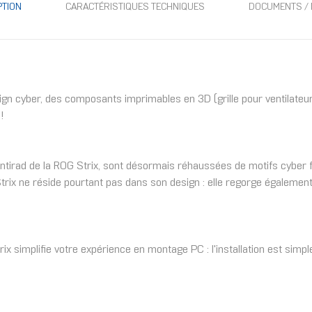
PTION
CARACTÉRISTIQUES TECHNIQUES
DOCUMENTS / 
ign cyber, des composants imprimables en 3D (grille pour ventilateur
!
ventirad de la ROG Strix, sont désormais réhaussées de motifs cyber f
trix ne réside pourtant pas dans son design : elle regorge également
ix simplifie votre expérience en montage PC : l'installation est simp