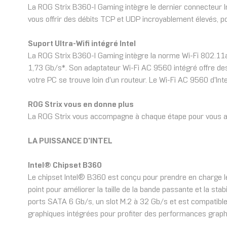
La ROG Strix B360-I Gaming intègre le dernier connecteur I
vous offrir des débits TCP et UDP incroyablement élevés, p
Suport Ultra-Wifi intégré Intel
La ROG Strix B360-I Gaming intègre la norme Wi-Fi 802.11ac
1,73 Gb/s*. Son adaptateur Wi-Fi AC 9560 intégré offre des 
votre PC se trouve loin d'un routeur. Le Wi-Fi AC 9560 d'Int
ROG Strix vous en donne plus
La ROG Strix vous accompagne à chaque étape pour vous aid
LA PUISSANCE D'INTEL
Intel® Chipset B360
Le chipset Intel® B360 est conçu pour prendre en charge l
point pour améliorer la taille de la bande passante et la st
ports SATA 6 Gb/s, un slot M.2 à 32 Gb/s et est compatible 
graphiques intégrées pour profiter des performances graphi