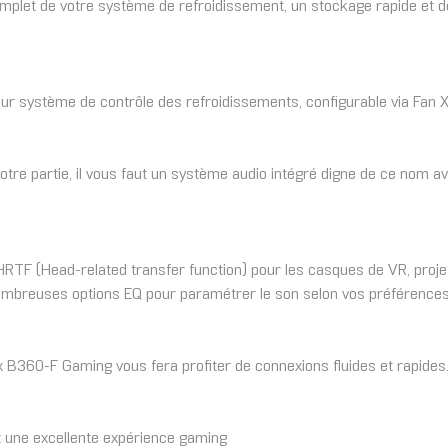
plet de votre système de refroidissement, un stockage rapide et des t
r système de contrôle des refroidissements, configurable via Fan X
votre partie, il vous faut un système audio intégré digne de ce nom av
l HRTF (Head-related transfer function) pour les casques de VR, pro
 nombreuses options EQ pour paramétrer le son selon vos préférences
 B360-F Gaming vous fera profiter de connexions fluides et rapides
et une excellente expérience gaming