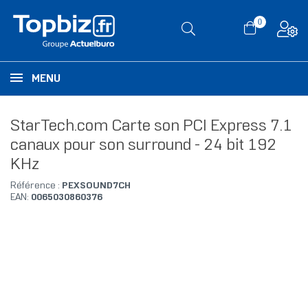
0
MENU
StarTech.com Carte son PCI Express 7.1
canaux pour son surround - 24 bit 192
KHz
Référence :
PEXSOUND7CH
EAN:
0065030860376
RUPTURE DE STOCK