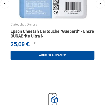
‹
›
Cartouches D'encre
Epson Cheetah Cartouche "Guépard" - Encre
DURABrite Ultra N
Prix
TTC
25,09 €
AJOUTER AU PANIER