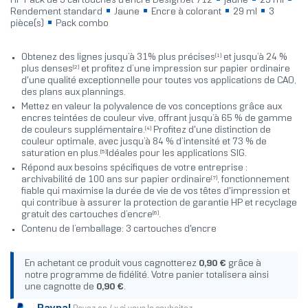
HP Pack de 3 cartouches d'encre DesignJet 712
jaune
29 ml
Rendement standard
Jaune
Encre à colorant
29 ml
3
pièce(s)
Pack combo
[1]
Obtenez des lignes jusqu’à 31% plus précises
et jusqu’à 24 %
[2]
plus denses
et profitez d’une impression sur papier ordinaire
d'une qualité exceptionnelle pour toutes vos applications de CAO,
des plans aux plannings.
Mettez en valeur la polyvalence de vos conceptions grâce aux
encres teintées de couleur vive, offrant jusqu’à 65 % de gamme
[4]
de couleurs supplémentaire.
Profitez d'une distinction de
couleur optimale, avec jusqu’à 84 % d’intensité et 73 % de
[5]
saturation en plus.
Idéales pour les applications SIG.
Répond aux besoins spécifiques de votre entreprise :
[7]
archivabilité de 100 ans sur papier ordinaire
, fonctionnement
fiable qui maximise la durée de vie de vos têtes d'impression et
qui contribue à assurer la protection de garantie HP et recyclage
[6]
gratuit des cartouches d’encre
.
Contenu de l’emballage: 3 cartouches d'encre
En achetant ce produit vous cagnotterez
0,90 €
grâce à
notre programme de fidélité. Votre panier totalisera ainsi
une cagnotte de
0,90 €
.