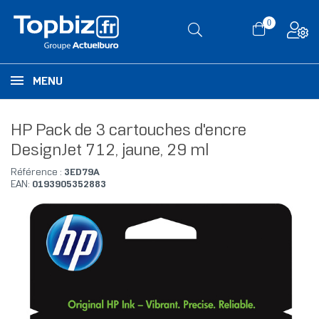
0
MENU
HP Pack de 3 cartouches d'encre
DesignJet 712, jaune, 29 ml
Référence :
3ED79A
EAN:
0193905352883