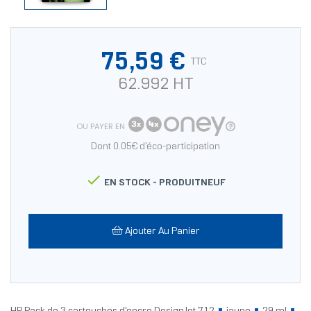
75,59 €
TTC
62.992 HT
OU PAYER EN
Dont 0.05€ d'éco-participation

EN STOCK -
PRODUITNEUF
Ajouter Au Panier