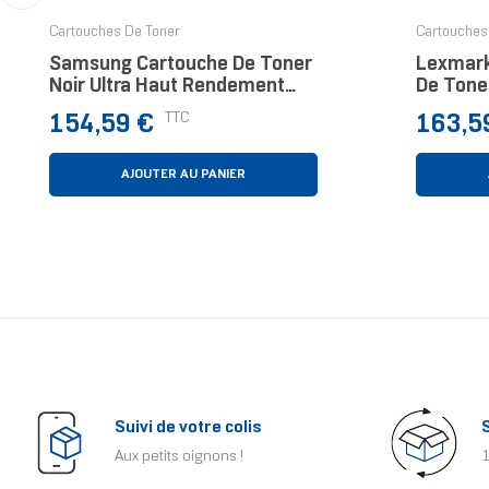
‹
Cartouches De Toner
Cartouches
Samsung Cartouche De Toner
Lexmar
Noir Ultra Haut Rendement
De Toner
MLT-D204U
Magent
Prix
Prix
TTC
154,59 €
163,5
AJOUTER AU PANIER
Suivi de votre colis
Aux petits oignons !
1