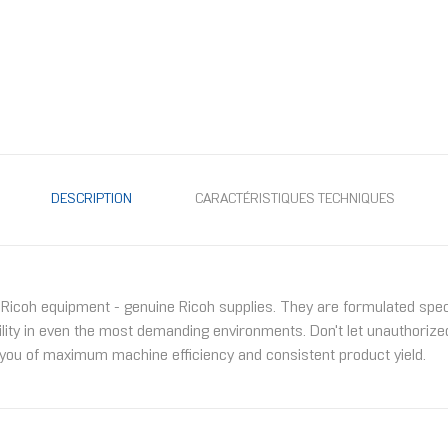
DESCRIPTION
CARACTÉRISTIQUES TECHNIQUES
icoh equipment - genuine Ricoh supplies. They are formulated specif
lity in even the most demanding environments. Don't let unauthorized 
 you of maximum machine efficiency and consistent product yield.