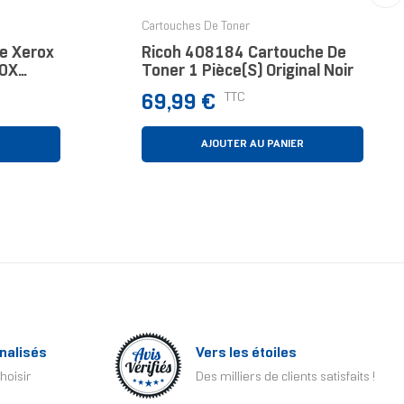
›
Cartouches De Toner
Ricoh 408184 Cartouche De
30X
Toner 1 Pièce(s) Original Noir
 Grande
Prix
TTC
69,99 €
R
AJOUTER AU PANIER
nalisés
Vers les étoiles
hoisir
Des milliers de clients satisfaits !