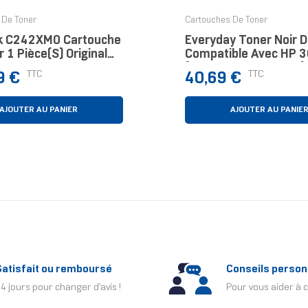
 De Toner
Cartouches De Toner
k C242XM0 Cartouche
Everyday Toner Noir De Xerox
 1 Pièce(s) Original
Compatible Avec HP 
a
(CF230X/ CRG-051H),
Prix
TTC
TTC
9 €
40,69 €
Capacité
AJOUTER AU PANIER
AJOUTER AU PANIE
Satisfait ou remboursé
Conseils person
4 jours pour changer d'avis !
Pour vous aider à c