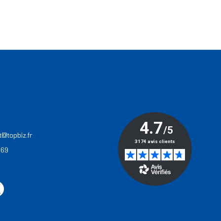
T
t@topbiz.fr
 69