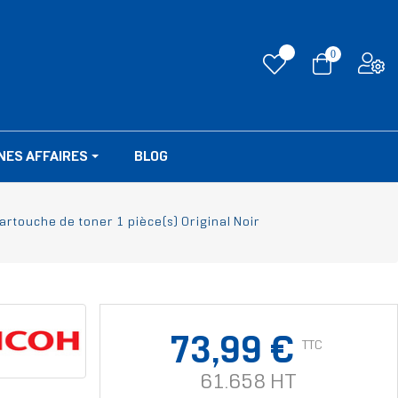
0
NES AFFAIRES
BLOG
rtouche de toner 1 pièce(s) Original Noir
73,99 €
TTC
61.658 HT