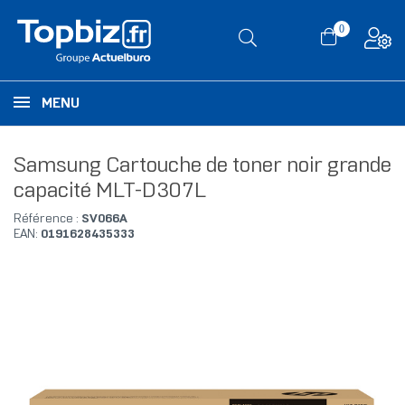
0
MENU
Samsung Cartouche de toner noir grande
capacité MLT-D307L
Référence :
SV066A
EAN:
0191628435333