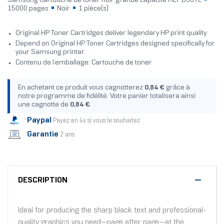
Samsung Cartouche de toner noir grande capacité MLT-D307L
15000 pages
Noir
1 pièce(s)
Original HP Toner Cartridges deliver legendary HP print quality.
Depend on Original HP Toner Cartridges designed specifically for
your Samsung printer.
Contenu de l’emballage: Cartouche de toner
En achetant ce produit vous cagnotterez
0,84 €
grâce à
notre programme de fidélité. Votre panier totalisera ainsi
une cagnotte de
0,84 €
.
Paypal
Payez en 4x si vous le souhaitez
Garantie
2 ans
DESCRIPTION
Ideal for producing the sharp black text and professional-
quality graphics you need—page after page—at the