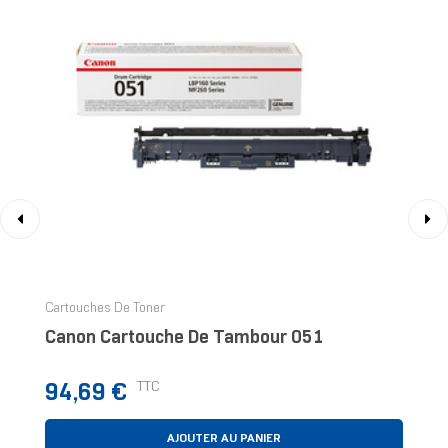
‹
›
Cartouches De Toner
Canon Cartouche De Tambour 051
Prix
TTC
94,69 €
AJOUTER AU PANIER