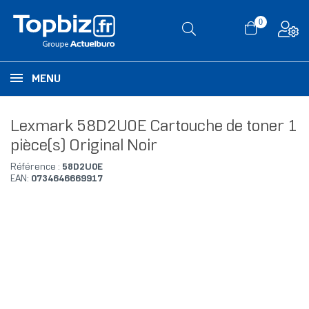
0
MENU
Lexmark 58D2U0E Cartouche de toner 1
pièce(s) Original Noir
Référence :
58D2U0E
EAN:
0734646669917