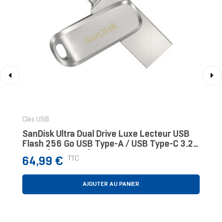
‹
›
Clés USB
SanDisk Ultra Dual Drive Luxe Lecteur USB
Flash 256 Go USB Type-A / USB Type-C 3.2
Gen 1 (3.1 Gen 1) Acier Inoxydable
Prix
TTC
64,99 €
AJOUTER AU PANIER