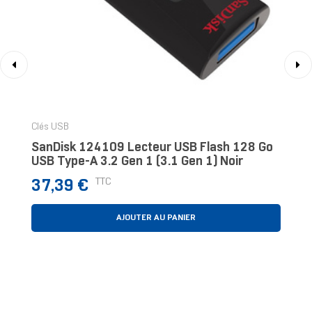
‹
›
Clés USB
SanDisk 124109 Lecteur USB Flash 128 Go
USB Type-A 3.2 Gen 1 (3.1 Gen 1) Noir
Prix
TTC
37,39 €
AJOUTER AU PANIER