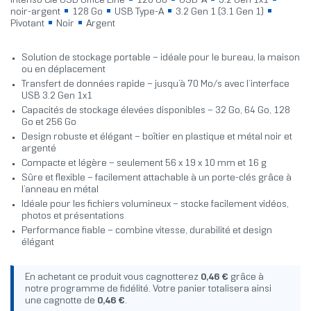
Intenso Clé USB Office Line
128 Go
USB-A
3.2 Gen 1x1
noir-argent
128 Go
USB Type-A
3.2 Gen 1 (3.1 Gen 1)
Pivotant
Noir
Argent
Solution de stockage portable – idéale pour le bureau, la maison
ou en déplacement
Transfert de données rapide – jusqu’à 70 Mo/s avec l’interface
USB 3.2 Gen 1x1
Capacités de stockage élevées disponibles – 32 Go, 64 Go, 128
Go et 256 Go
Design robuste et élégant – boîtier en plastique et métal noir et
argenté
Compacte et légère – seulement 56 x 19 x 10 mm et 16 g
Sûre et flexible – facilement attachable à un porte-clés grâce à
l’anneau en métal
Idéale pour les fichiers volumineux – stocke facilement vidéos,
photos et présentations
Performance fiable – combine vitesse, durabilité et design
élégant
En achetant ce produit vous cagnotterez
0,46 €
grâce à
notre programme de fidélité. Votre panier totalisera ainsi
une cagnotte de
0,46 €
.