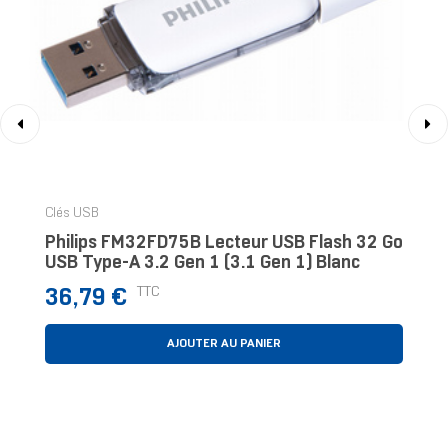
‹
›
Clés USB
Philips FM32FD75B Lecteur USB Flash 32 Go
USB Type-A 3.2 Gen 1 (3.1 Gen 1) Blanc
Prix
TTC
36,79 €
AJOUTER AU PANIER