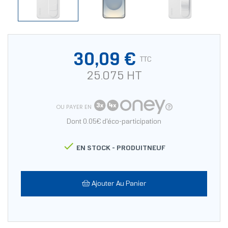
30,09 €
TTC
25.075 HT
OU PAYER EN
Dont 0.05€ d'éco-participation

EN STOCK -
PRODUITNEUF
Ajouter Au Panier