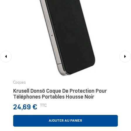
‹
›
Coques
Krusell Donsö Coque De Protection Pour
Téléphones Portables Housse Noir
Prix
TTC
24,69 €
AJOUTER AU PANIER