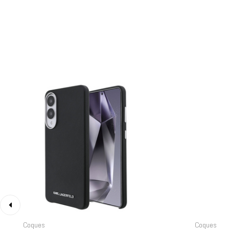
‹
Coques
Coques