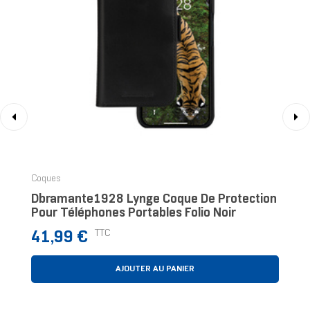
‹
›
Coques
Dbramante1928 Lynge Coque De Protection
Pour Téléphones Portables Folio Noir
Prix
TTC
41,99 €
AJOUTER AU PANIER