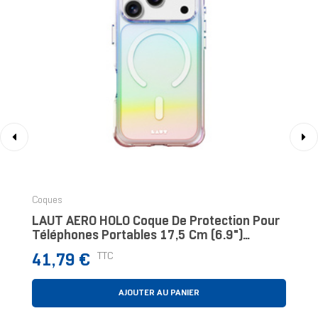
‹
›
Coques
LAUT AERO HOLO Coque De Protection Pour
Téléphones Portables 17,5 Cm (6.9")
Housse Perle, Transparent
Prix
TTC
41,79 €
AJOUTER AU PANIER