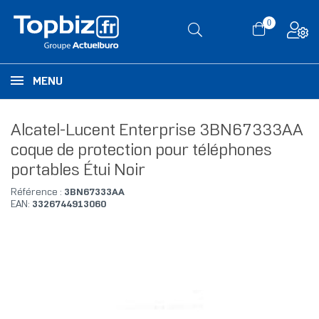
0
MENU
Alcatel-Lucent Enterprise 3BN67333AA
coque de protection pour téléphones
portables Étui Noir
Référence :
3BN67333AA
EAN:
3326744913060
RUPTURE DE STOCK