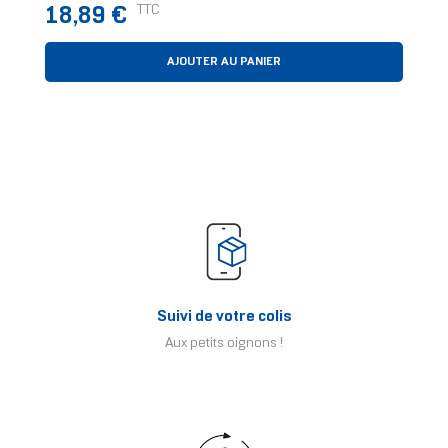
Housse Noir
Prix
TTC
18,89 €
AJOUTER AU PANIER
Suivi de votre colis
Aux petits oignons !