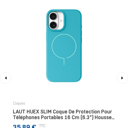
‹
›
Coques
LAUT HUEX SLIM Coque De Protection Pour
Téléphones Portables 16 Cm (6.3") Housse
Couleur Menthe
Prix
TTC