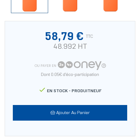
58,79 €
TTC
48.992 HT
OU PAYER EN
Dont 0.05€ d'éco-participation

EN STOCK -
PRODUITNEUF
Ajouter Au Panier