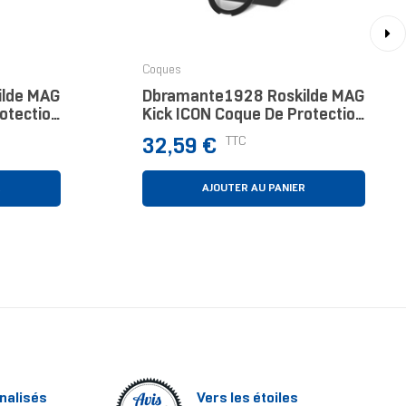
›
Coques
ilde MAG
Dbramante1928 Roskilde MAG
otection
Kick ICON Coque De Protection
ables 17
Pour Téléphones Portables
Prix
TTC
32,59 €
ine
17,5 Cm (6.9") Housse Marine
R
AJOUTER AU PANIER
nalisés
Vers les étoiles