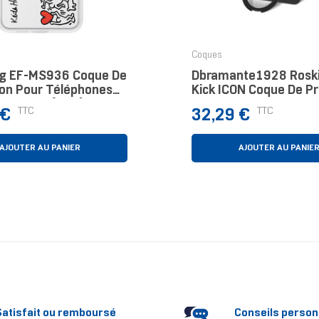
Coques
g EF-MS936 Coque De
Dbramante1928 Rosk
ion Pour Téléphones
Kick ICON Coque De Pr
s 17 Cm (6.7")
Pour Téléphones Port
Prix
TTC
TTC
 €
32,29 €
ulticolore, Blanc
Cm (6.7") Housse Mar
AJOUTER AU PANIER
AJOUTER AU PANIE
Satisfait ou remboursé
Conseils person