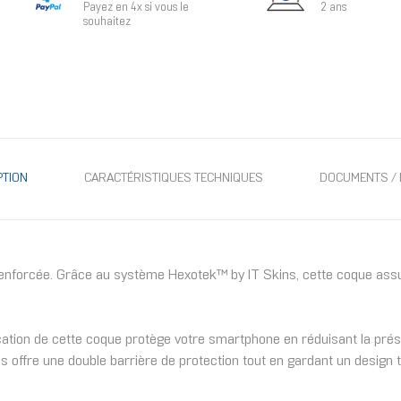
Payez en 4x si vous le
2 ans
souhaitez
PTION
CARACTÉRISTIQUES TECHNIQUES
DOCUMENTS / 
enforcée. Grâce au système Hexotek™ by IT Skins, cette coque assur
rication de cette coque protège votre smartphone en réduisant la pr
s offre une double barrière de protection tout en gardant un design tr