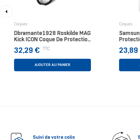
‹
Coques
Coques
Dbramante1928 Roskilde MAG
Samsun
Kick ICON Coque De Protection
Protect
Pour Téléphones Portables 16
Portable
Prix
Prix
TTC
32,29 €
23,89
Cm (6.3") Housse Marine
Housse M
AJOUTER AU PANIER
Suivi de votre colis