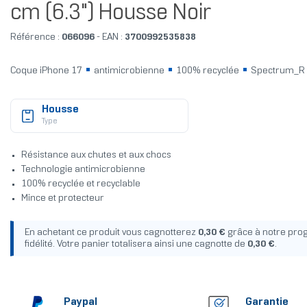
cm (6.3") Housse Noir
Référence :
066096
- EAN :
3700992535838
Coque iPhone 17
antimicrobienne
100% recyclée
Spectrum_R
Housse
Type
Résistance aux chutes et aux chocs
Technologie antimicrobienne
100% recyclée et recyclable
Mince et protecteur
En achetant ce produit vous cagnotterez
0,30 €
grâce à notre pr
fidélité. Votre panier totalisera ainsi une cagnotte de
0,30 €
.
Paypal
Garantie