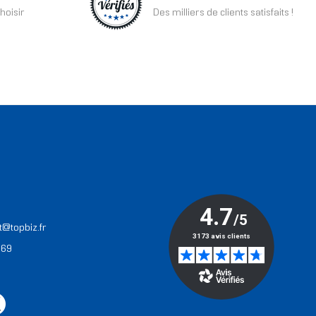
hoisir
Des milliers de clients satisfaits !
T
t@topbiz.fr
 69