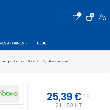
0
NES AFFAIRES
BLOG
ones portables 16 cm (6.3") Housse Noir
25,39 €
TTC
21.158 HT