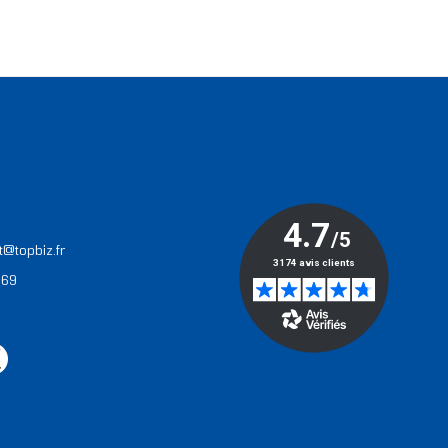
T
t@topbiz.fr
 69