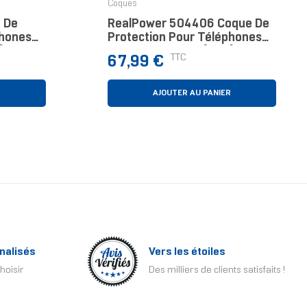
Coques
 De
RealPower 504406 Coque De
phones
Protection Pour Téléphones
)
Portables 16 Cm (6.3")
Prix
TTC
67,99 €
Housse Noir
R
AJOUTER AU PANIER
nalisés
Vers les étoiles
hoisir
Des milliers de clients satisfaits !