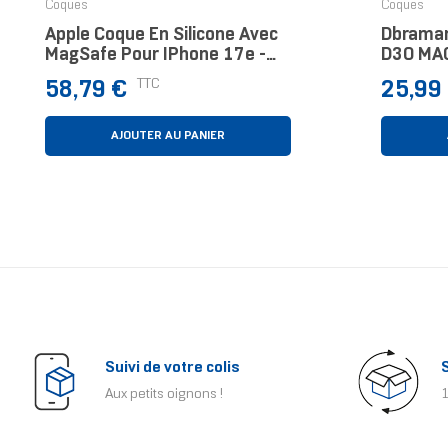
Coques
Coques
Apple Coque En Silicone Avec
Dbraman
MagSafe Pour IPhone 17e -
D3O MAG
Noir
Pour Té
Prix
Prix
TTC
58,79 €
25,99
Cm (6.3
AJOUTER AU PANIER
Suivi de votre colis
Aux petits oignons !
1