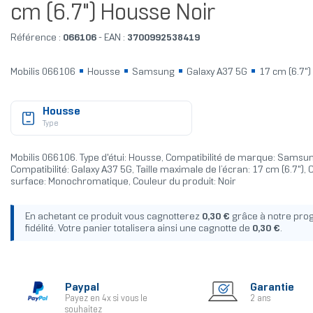
cm (6.7") Housse Noir
Référence :
066106
- EAN :
3700992538419
Mobilis 066106
Housse
Samsung
Galaxy A37 5G
17 cm (6.7")
Housse
Type
Mobilis 066106. Type d'étui: Housse, Compatibilité de marque: Samsu
Compatibilité: Galaxy A37 5G, Taille maximale de l’écran: 17 cm (6.7"), 
surface: Monochromatique, Couleur du produit: Noir
En achetant ce produit vous cagnotterez
0,30 €
grâce à notre pr
fidélité. Votre panier totalisera ainsi une cagnotte de
0,30 €
.
Paypal
Garantie
Payez en 4x si vous le
2 ans
souhaitez