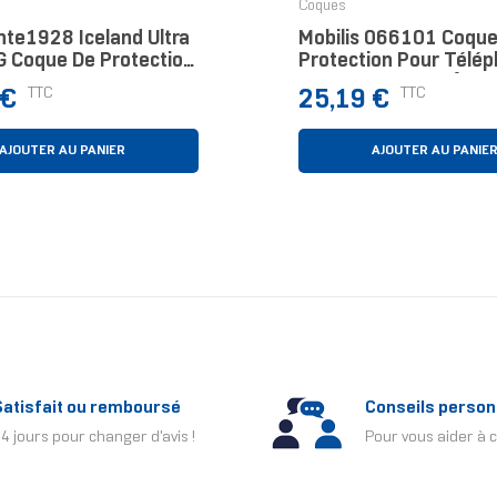
Coques
te1928 Iceland Ultra
Mobilis 066101 Coque
 Coque De Protection
Protection Pour Télé
léphones Portables 16
Portables 17 Cm (6.7"
Prix
TTC
TTC
 €
25,19 €
") Housse Transparent
Housse Noir
AJOUTER AU PANIER
AJOUTER AU PANIE
Satisfait ou remboursé
Conseils person
4 jours pour changer d'avis !
Pour vous aider à c