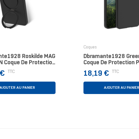
Coques
te1928 Roskilde MAG
Dbramante1928 Gree
ON Coque De Protection
Coque De Protection 
léphones Portables
Téléphones Portable
Prix
TTC
TTC
 €
18,19 €
 (6.9") Housse Marine
(6.3") Housse Noir
AJOUTER AU PANIER
AJOUTER AU PANIE