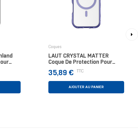
›
Coques
nland
LAUT CRYSTAL MATTER
Pour
Coque De Protection Pour
s 16 Cm
Téléphones Portables 16 Cm
Prix
TTC
35,89 €
(6.3") Housse Violet,
Transparent
R
AJOUTER AU PANIER