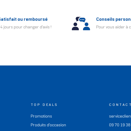
Satisfait ou remboursé
Conseils person
4 jours pour changer d'avis !
Pour vous aider à c
TOP DEALS
CONTAC
Promotions
serviceclien
Produits d'occasion
09 70 19 38