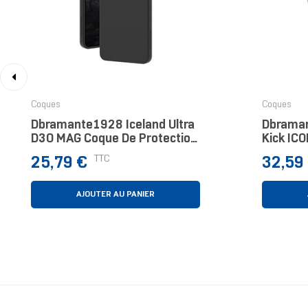
‹
Coques
Coques
Dbramante1928 Iceland Ultra
Dbraman
D3O MAG Coque De Protection
Kick IC
Pour Téléphones Portables 17
Pour Té
Prix
Prix
TTC
25,79 €
32,59
Cm (6.7") Housse Noir
17,5 Cm
AJOUTER AU PANIER