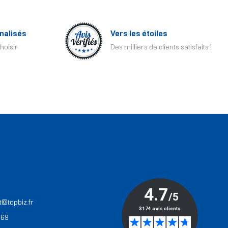
nalisés
Vers les étoiles
hoisir
Des milliers de clients satisfaits !
T
t@topbiz.fr
 69