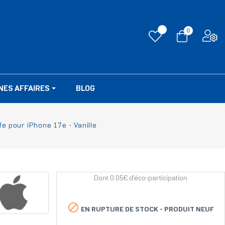
0
NES AFFAIRES
BLOG
e pour iPhone 17e - Vanille
Dont 0.05€ d'éco-participation

EN RUPTURE DE STOCK -
PRODUIT NEUF