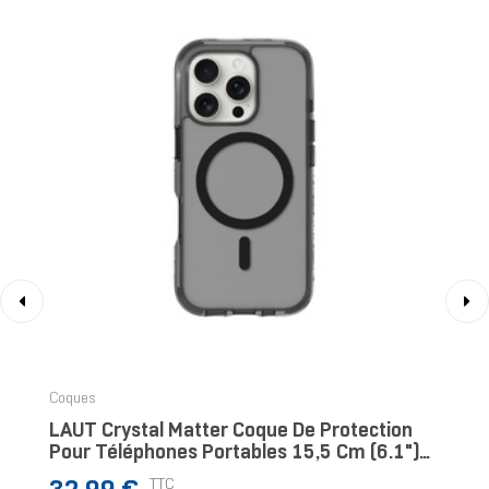
‹
›
Coques
LAUT Crystal Matter Coque De Protection
Pour Téléphones Portables 15,5 Cm (6.1")
Housse Transparent, Noir
Prix
TTC