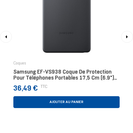
‹
›
Coques
Samsung EF-VS938 Coque De Protection
Pour Téléphones Portables 17,5 Cm (6.9")
Housse Noir
Prix
TTC
36,49 €
AJOUTER AU PANIER