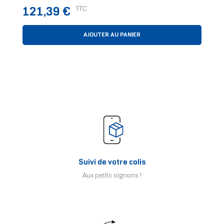
Prix
TTC
121,39 €
AJOUTER AU PANIER
Suivi de votre colis
Aux petits oignons !