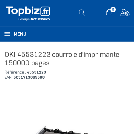
0
MENU
OKI 45531223 courroie d'imprimante
150000 pages
Référence :
45531223
EAN:
5031713065586