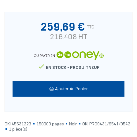
259,69 €
TTC
216.408 HT
OU PAYER EN

EN STOCK -
PRODUITNEUF
Ajouter Au Panier
OKI 45531223
150000 pages
Noir
OKI PRO9431/9541/9542
1 pièce(s)